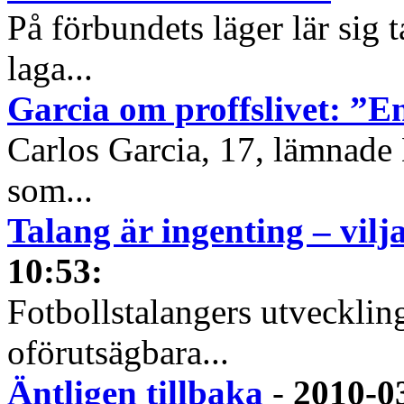
På förbundets läger lär sig 
laga...
Garcia om proffslivet: ”
Carlos Garcia, 17, lämnade D
som...
Talang är ingenting – vilja
10:53
:
Fotbollstalangers utvecklin
oförutsägbara...
Äntligen tillbaka
-
2010-0