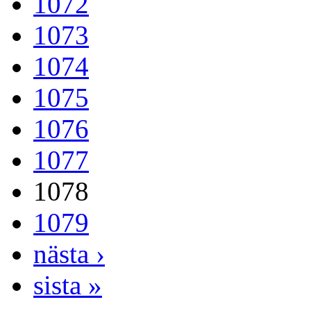
1072
1073
1074
1075
1076
1077
1078
1079
nästa ›
sista »