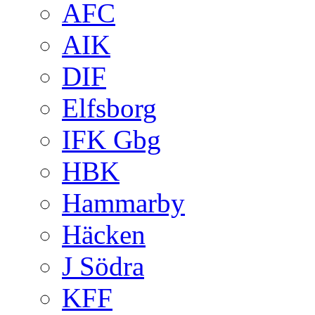
AFC
AIK
DIF
Elfsborg
IFK Gbg
HBK
Hammarby
Häcken
J Södra
KFF