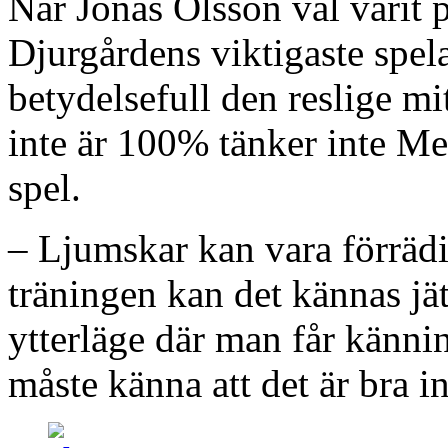
När Jonas Olsson väl varit p
Djurgårdens viktigaste spela
betydelsefull den reslige m
inte är 100% tänker inte M
spel.
– Ljumskar kan vara förrädi
träningen kan det kännas jä
ytterläge där man får känni
måste känna att det är bra 