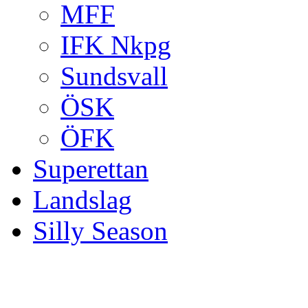
MFF
IFK Nkpg
Sundsvall
ÖSK
ÖFK
Superettan
Landslag
Silly Season