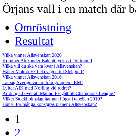
Örjans vall i en match där b
Omröstning
Resultat
Vilka vinner Allsvenskan 2020
Kommer Alexander Isak att lyckas i Dortmund
Vilka vill du ska vara kvar i Allsvenskan?
Håller Malmö FF hela vägen till SM-guld?
Vilka vinner Allsvenskan 2016
Tar sig Sverige vidare från gruppen i EM?
Lyfter AIK med Norling vid rodret?
Är du glad över att Malmö FF gått till Champions League?
Vilket Stockholmslag hamnar högst i tabellen 2010?
Har vi för många konstgräs planer i Allsvenskan?
1
2