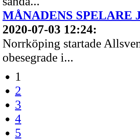
sända...
MÅNADENS SPELARE JUN
2020-07-03 12:24
:
Norrköping startade Allsven
obesegrade i...
1
2
3
4
5