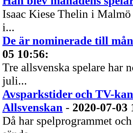
Han blev månadens spelare
Isaac Kiese Thelin i Malmö 
i...
De är nominerade till måna
05 10:56
:
Tre allsvenska spelare har n
juli...
Avsparkstider och TV-kan
Allsvenskan
-
2020-07-03 
Då har spelprogrammet och