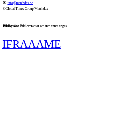
✉
info@matchdax.se
©Global Times Group/Matchdax
Bildbyrån:
B
ildleverantör om inte annat anges
IFRAAAME