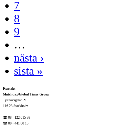
7
8
9
…
nästa ›
sista »
Kontakt:
Matchdax/Global Times Group
Tjärhovsgatan 21
116 28 Stockholm
☎ 08 - 122 015 98
☎
08 - 441 00 15