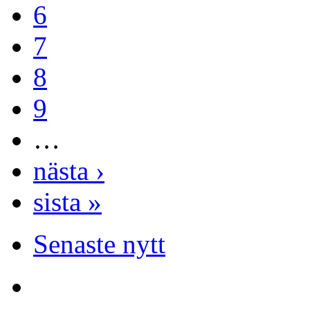
6
7
8
9
…
nästa ›
sista »
Senaste nytt