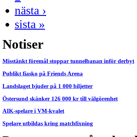
nästa ›
sista »
Notiser
Misstänkt föremål stoppar tunnelbanan inför derbyt
Publikt fiasko på Friends Arena
Landslaget bjuder på 1 000 biljetter
Östersund skänker 126 000 kr till välgörenhet
AIK-spelare i VM-kvalet
Spelare utbildas kring matchfixning