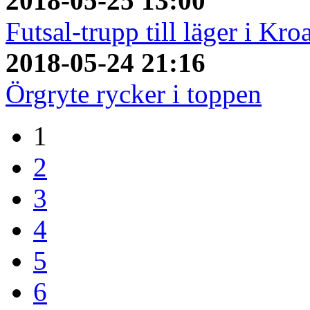
2018-05-25 13:00
Futsal-trupp till läger i Kro
2018-05-24 21:16
Örgryte rycker i toppen
1
2
3
4
5
6