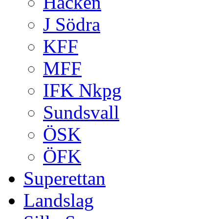
Häcken
J Södra
KFF
MFF
IFK Nkpg
Sundsvall
ÖSK
ÖFK
Superettan
Landslag