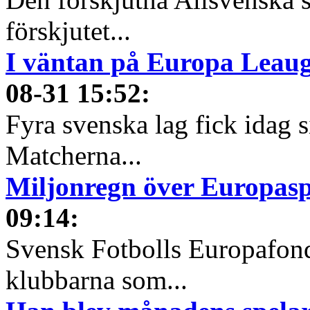
förskjutet...
I väntan på Europa Leauge
08-31 15:52
:
Fyra svenska lag fick idag 
Matcherna...
Miljonregn över Europas
09:14
:
Svensk Fotbolls Europafond
klubbarna som...