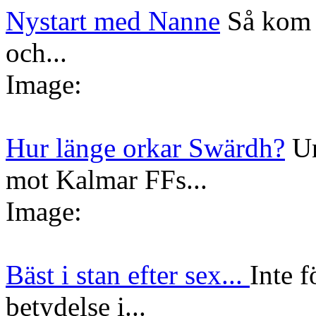
Nystart med Nanne
Så kom 
och...
Image:
Hur länge orkar Swärdh?
Un
mot Kalmar FFs...
Image:
Bäst i stan efter sex...
Inte f
betydelse i...