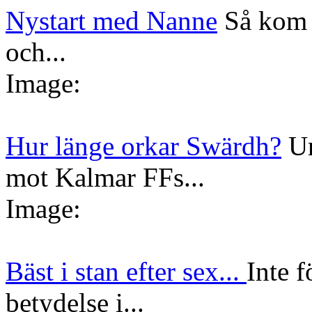
Nystart med Nanne
Så kom 
och...
Image:
Hur länge orkar Swärdh?
Un
mot Kalmar FFs...
Image:
Bäst i stan efter sex...
Inte f
betydelse i...