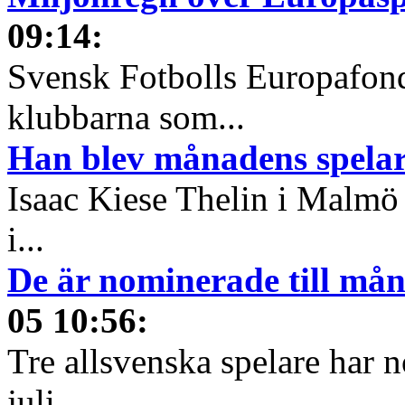
09:14
:
Svensk Fotbolls Europafond
klubbarna som...
Han blev månadens spelare
Isaac Kiese Thelin i Malmö 
i...
De är nominerade till måna
05 10:56
:
Tre allsvenska spelare har n
juli...