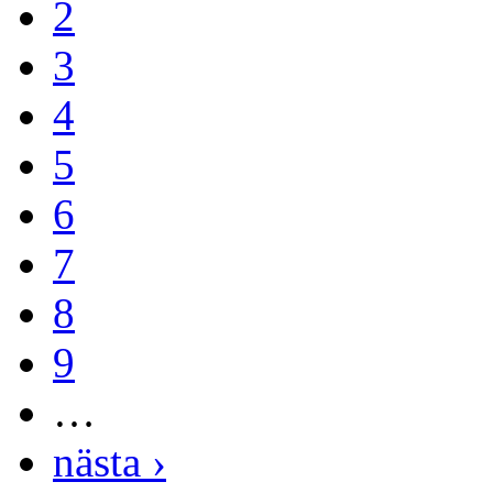
2
3
4
5
6
7
8
9
…
nästa ›