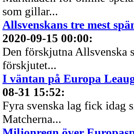
som gillar...
Allsvenskans tre mest spä
2020-09-15 00:00
:
Den förskjutna Allsvenska 
förskjutet...
I väntan på Europa Leauge
08-31 15:52
:
Fyra svenska lag fick idag 
Matcherna...
Miljonregn över Europas