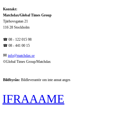
Kontakt:
Matchdax/Global Times Group
Tjärhovsgatan 21
116 28 Stockholm
☎ 08 - 122 015 98
☎
08 - 441 00 15
✉
info@matchdax.se
©Global Times Group/Matchdax
Bildbyrån:
B
ildleverantör om inte annat anges
IFRAAAME