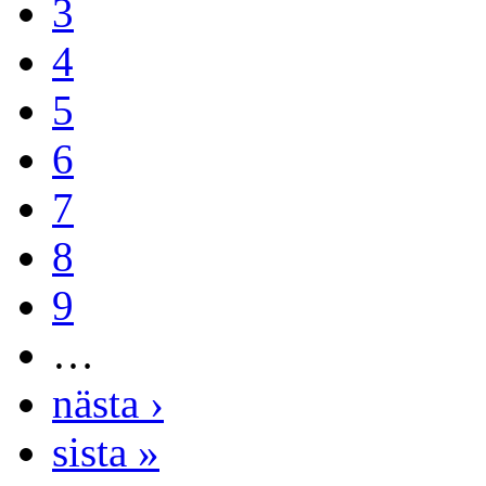
3
4
5
6
7
8
9
…
nästa ›
sista »