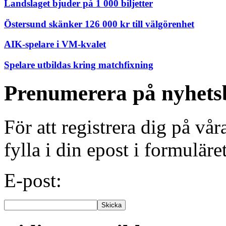
Landslaget bjuder på 1 000 biljetter
Östersund skänker 126 000 kr till välgörenhet
AIK-spelare i VM-kvalet
Spelare utbildas kring matchfixning
Prenumerera på nyhets
För att registrera dig på vå
fylla i din epost i formuläre
E-post: