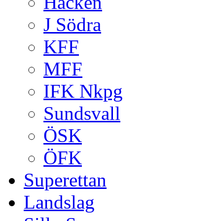
Häcken
J Södra
KFF
MFF
IFK Nkpg
Sundsvall
ÖSK
ÖFK
Superettan
Landslag