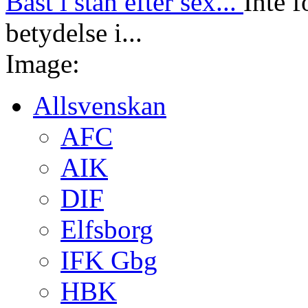
Bäst i stan efter sex...
Inte f
betydelse i...
Image:
Allsvenskan
AFC
AIK
DIF
Elfsborg
IFK Gbg
HBK