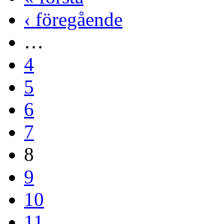
‹ föregående
…
4
5
6
7
8
9
10
11