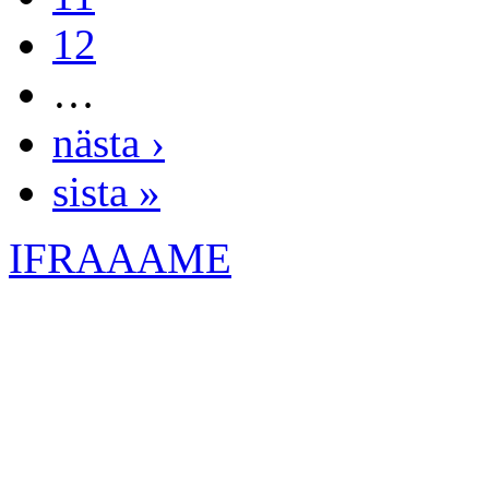
12
…
nästa ›
sista »
IFRAAAME