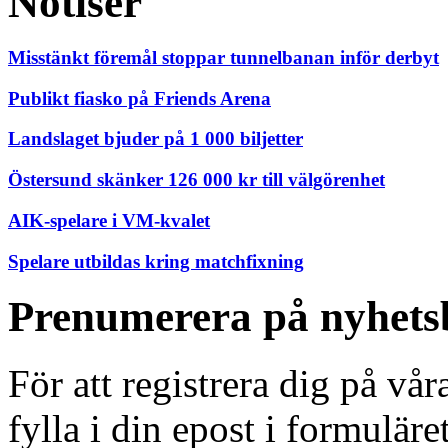
Notiser
Misstänkt föremål stoppar tunnelbanan inför derbyt
Publikt fiasko på Friends Arena
Landslaget bjuder på 1 000 biljetter
Östersund skänker 126 000 kr till välgörenhet
AIK-spelare i VM-kvalet
Spelare utbildas kring matchfixning
Prenumerera på nyhets
För att registrera dig på vå
fylla i din epost i formuläre