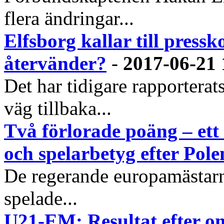
flera ändringar...
Elfsborg kallar till pres
återvänder?
-
2017-06-21 
Det har tidigare rapportera
väg tillbaka...
Två förlorade poäng – et
och spelarbetyg efter Pole
De regerande europamästarna
spelade...
U21-EM: Resultat efter o