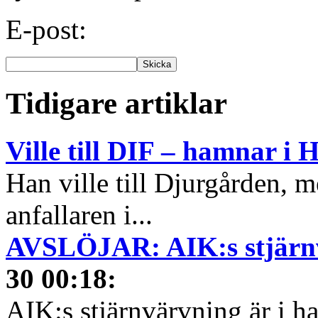
E-post:
Tidigare artiklar
Ville till DIF – hamnar i 
Han ville till Djurgården, 
anfallaren i...
AVSLÖJAR: AIK:s stjärnv
30 00:18
:
AIK:s stjärnvärvning är i 