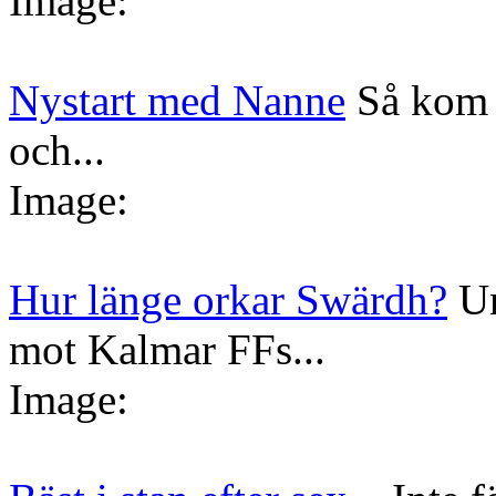
Image:
Nystart med Nanne
Så kom 
och...
Image:
Hur länge orkar Swärdh?
Un
mot Kalmar FFs...
Image: