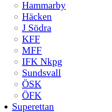
Hammarby
Häcken
J Södra
KFF
MFF
IFK Nkpg
Sundsvall
ÖSK
ÖFK
Superettan