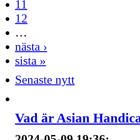
11
12
…
nästa ›
sista »
Senaste nytt
Vad är Asian Handica
2024-05-09 19:36
: