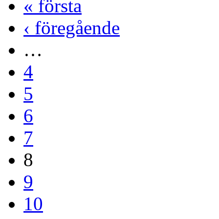
« första
‹ föregående
…
4
5
6
7
8
9
10