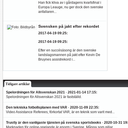
Han fick kliva av i gårdagens kvartsfinal i
Europa Leauge, nu ger dock den svenske
anfallaren...
Svensken på jakt efter rekordet
2017-04-19 09:25
:
2017-04-19 09:25
:
Efter en succésäsong är den svenske
landslagsmannen på jakt efter Kevin De
Bruynes assistrekord i...
Tidigare artiklar
Spelordningen för Allsvenskan 2021
-
2021-01-14 17:15
:
Spelordningen för Allsvenskan 2021 är fastställd.
Den tekniska fotbollsplanen med VAR
-
2020-11-09 22:35
:
Video Assistance Referees, förkortat VAR, är en teknik som varit med...
Trustly är den vanligaste tjänsten på svenska sportsbooks
-
2020-10-31 19
Marknaden för online-spelande är enorm i Sverige. Många som gillar...