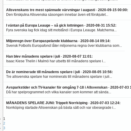
Allsvenskans tre mest spännade värvningar i augusti
-
2020-09-15 00:00
:
Den förskjutna Allsvenska säsongen innebar även ett förskjutet...
I väntan på Europa Leauge – så gick lottningen
-
2020-08-31 15:52
:
Fyra svenska lag fick idag sitt motstånd i Europa Leauge. Matcherna...
Miljonregn över Europaspelande klubbarna
-
2020-08-14 09:14
:
Svensk Fotbolls Europafond låter miljonerna regna över klubbarna som...
Han blev månadens spelare i juli
-
2020-08-07 11:01
:
Isaac Kiese Thelin i Malmö har utsetts till månadens spelare i...
De är nominerade till månadens spelare i juli
-
2020-08-05 10:56
:
Tre allsvenska spelare har nominerats till månadens spelare i juli...
Avsparkstider och TV-kanaler för omgång 7-18 i Allsvenskan
-
2020-07-03 
Då har spelprogrammet och vilka kanaler som kommer att sända...
MÅNADENS SPELARE JUNI: Trippelt Norrköping
-
2020-07-03 12:24
:
Norrköping startade Allsvenskan på bästa sätt och var obesegrade i...
1
2
3