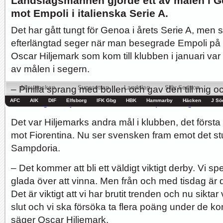
Landslagsmannen gjorde ett av målen i G
mot Empoli i italienska Serie A.
Hur länge orkar Swärdh?
Under en längre tid har kritiken mot Kalmar FFs...
Image:
Det har gått tungt för Genoa i årets Serie A, men 
efterlängtad seger när man besegrade Empoli på 
Oscar Hiljemark som kom till klubben i januari var
av målen i segern.
Bäst i stan efter sex...
Inte för att det kanske har så stor betydelse i...
Image:
– Pinilla sprang med bollen och gav den till mig o
Allsvenskan
Superettan
Landslag
Silly Season
den,
säger Hiljemark till italienska pianetagenoa1
AFC
AIK
DIF
Elfsborg
IFK Gbg
HBK
Hammarby
Häcken
J Sö
Det var Hiljemarks andra mål i klubben, det förs
mot Fiorentina. Nu ser svensken fram emot det s
Sampdoria.
– Det kommer att bli ett väldigt viktigt derby. Vi s
glada över att vinna. Men från och med tisdag är de
Det är viktigt att vi har brutit trenden och nu siktar
slut och vi ska försöka ta flera poäng under de
säger Oscar Hiljemark.