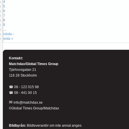
4
5
6
7
8
9
…
nästa ›
sista »
Kontakt:
Matchdax/Global Times Group
Tjärhovsgatan 21
116 28 Stockholm
☎ 08 - 122 015 98
☎
08 - 441 00 15
✉
info@matchdax.se
©Global Times Group/Matchdax
Bildbyrån:
B
ildleverantör om inte annat anges