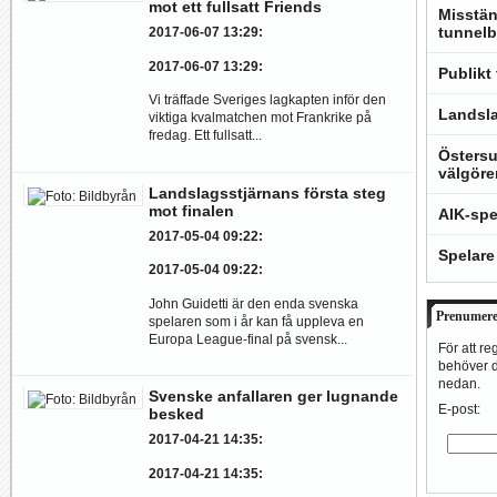
mot ett fullsatt Friends
Misstän
tunnelb
2017-06-07 13:29
:
2017-06-07 13:29
:
Publikt
Vi träffade Sveriges lagkapten inför den
Landsla
viktiga kvalmatchen mot Frankrike på
fredag. Ett fullsatt...
Östersu
välgöre
Landslagsstjärnans första steg
mot finalen
AIK-spe
2017-05-04 09:22
:
Spelare
2017-05-04 09:22
:
John Guidetti är den enda svenska
Prenumere
spelaren som i år kan få uppleva en
Europa League-final på svensk...
För att re
behöver du
nedan.
Svenske anfallaren ger lugnande
E-post:
besked
2017-04-21 14:35
:
2017-04-21 14:35
: