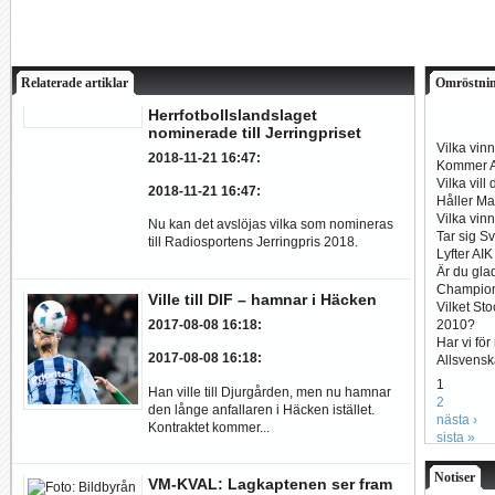
Relaterade artiklar
Omröstni
Herrfotbollslandslaget
nominerade till Jerringpriset
Vilka vin
2018-11-21 16:47
:
Kommer Al
Vilka vill
2018-11-21 16:47
:
Håller Ma
Vilka vin
Nu kan det avslöjas vilka som nomineras
Tar sig S
till Radiosportens Jerringpris 2018.
Lyfter AI
Är du glad
Champio
Ville till DIF – hamnar i Häcken
Vilket St
2010?
2017-08-08 16:18
:
Har vi fö
2017-08-08 16:18
:
Allsvens
1
Han ville till Djurgården, men nu hamnar
2
den långe anfallaren i Häcken istället.
nästa ›
Kontraktet kommer...
sista »
Notiser
VM-KVAL: Lagkaptenen ser fram