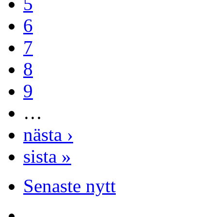
5
6
7
8
9
…
nästa ›
sista »
Senaste nytt