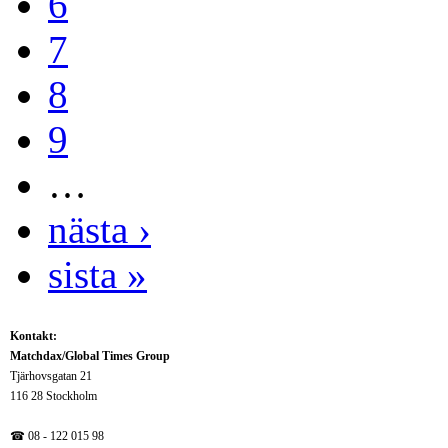
6
7
8
9
…
nästa ›
sista »
Kontakt:
Matchdax/Global Times Group
Tjärhovsgatan 21
116 28 Stockholm
☎ 08 - 122 015 98