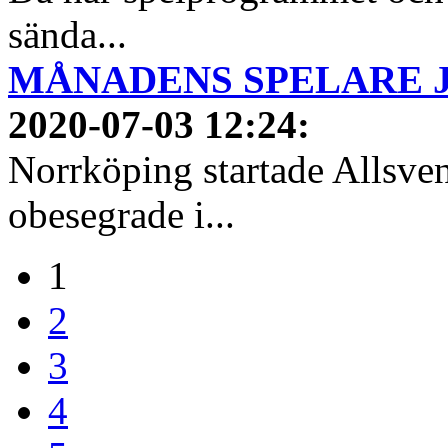
sända...
MÅNADENS SPELARE JUN
2020-07-03 12:24
:
Norrköping startade Allsven
obesegrade i...
1
2
3
4