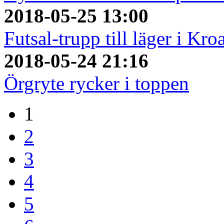
2018-05-25 13:00
Futsal-trupp till läger i Kro
2018-05-24 21:16
Örgryte rycker i toppen
1
2
3
4
5