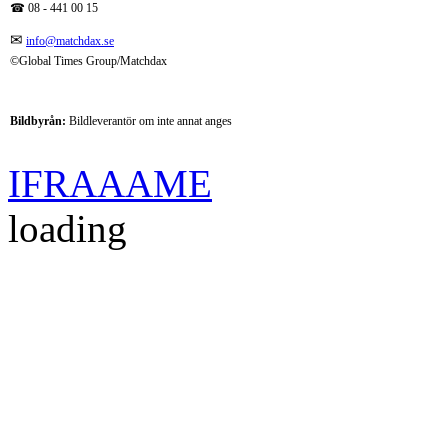
☎
08 - 441 00 15
✉
info@matchdax.se
©Global Times Group/Matchdax
Bildbyrån:
B
ildleverantör om inte annat anges
IFRAAAME
loading