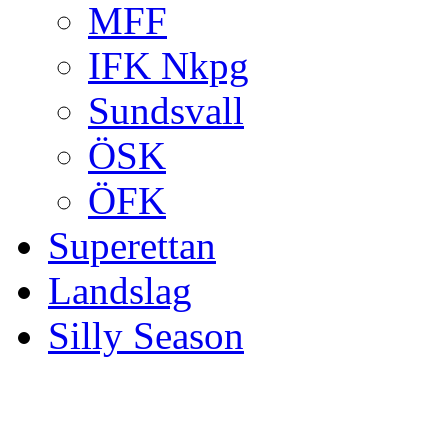
MFF
IFK Nkpg
Sundsvall
ÖSK
ÖFK
Superettan
Landslag
Silly Season