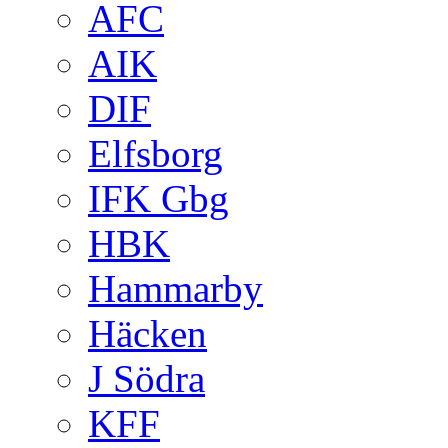
AFC
AIK
DIF
Elfsborg
IFK Gbg
HBK
Hammarby
Häcken
J Södra
KFF