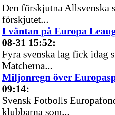
Den förskjutna Allsvenska 
förskjutet...
I väntan på Europa Leauge
08-31 15:52
:
Fyra svenska lag fick idag 
Matcherna...
Miljonregn över Europas
09:14
:
Svensk Fotbolls Europafond
klubbarna som...