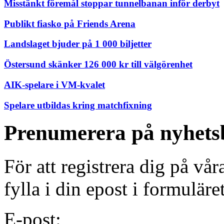
Misstänkt föremål stoppar tunnelbanan inför derbyt
Publikt fiasko på Friends Arena
Landslaget bjuder på 1 000 biljetter
Östersund skänker 126 000 kr till välgörenhet
AIK-spelare i VM-kvalet
Spelare utbildas kring matchfixning
Prenumerera på nyhets
För att registrera dig på vå
fylla i din epost i formuläre
E-post: