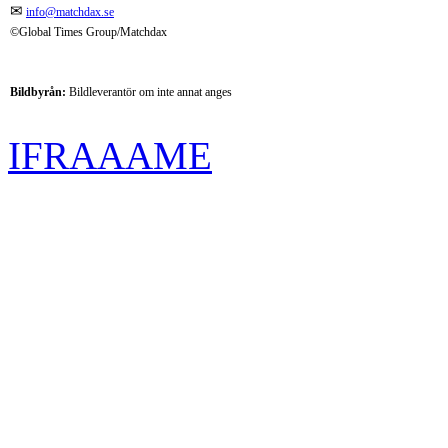
✉
info@matchdax.se
©Global Times Group/Matchdax
Bildbyrån:
B
ildleverantör om inte annat anges
IFRAAAME