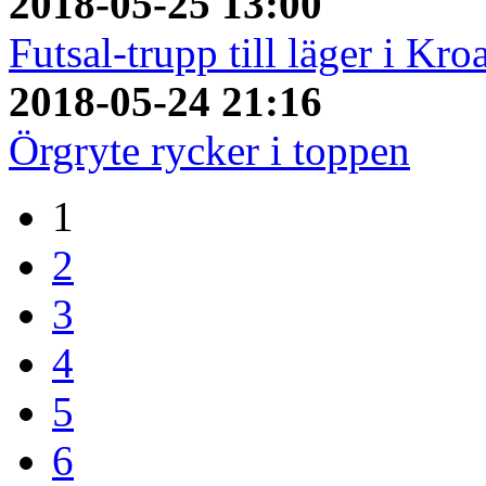
2018-05-25 13:00
Futsal-trupp till läger i Kro
2018-05-24 21:16
Örgryte rycker i toppen
1
2
3
4
5
6