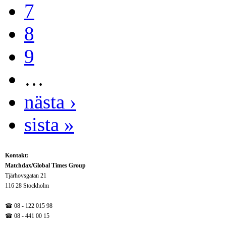
7
8
9
…
nästa ›
sista »
Kontakt:
Matchdax/Global Times Group
Tjärhovsgatan 21
116 28 Stockholm
☎ 08 - 122 015 98
☎
08 - 441 00 15