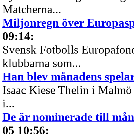
Matcherna...
Miljonregn över Europas
09:14
:
Svensk Fotbolls Europafond
klubbarna som...
Han blev månadens spelare
Isaac Kiese Thelin i Malmö 
i...
De är nominerade till måna
05 10:56
: