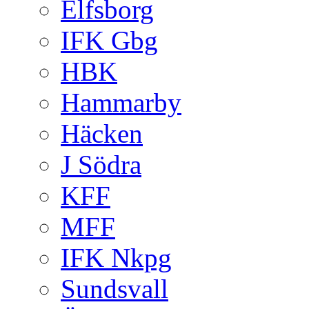
Elfsborg
IFK Gbg
HBK
Hammarby
Häcken
J Södra
KFF
MFF
IFK Nkpg
Sundsvall