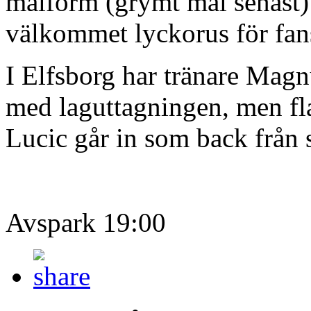
målform (grymt mål senast) k
välkommet lyckorus för fan
I Elfsborg har tränare Magn
med laguttagningen, men flag
Lucic går in som back från s
Avspark 19:00