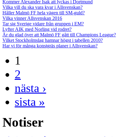
Kommer Alexander Isak att lyckas i Dortmund
Vilka vill du ska vara kvar i Allsvenskan?
Håller Malmö FF hela vägen till SM-guld?
Vilka vinner Allsvenskan 2016
Tar sig Sverige vidare från gruppen i EM?
Lyfter AIK med Norling vid rodret?
Är du glad över att Malmö FF gått till Champions League?
Vilket Stockholmslag hamnar högst i tabellen 2010?
Har vi för många konstgräs planer i Allsvenskan?
1
2
nästa ›
sista »
Notiser