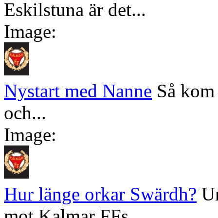
Eskilstuna är det...
Image:
Nystart med Nanne
Så kom 
och...
Image:
Hur länge orkar Swärdh?
Un
mot Kalmar FFs...