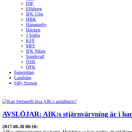
DIF
Elfsborg
IFK Gbg
HBK
Hammarby
Häcken
J Södra
KFF
MFF
IFK Nkpg
Sundsvall
ÖSK
ÖFK
Superettan
Landslag
Silly Season
AVSLÖJAR: AIK:s stjärnvärvning är i h
2017-06-30 00:18
:
AIK:s stjärnvärvning är i hamn. Matchdax.se kan avslöja att anfallaren,