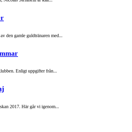
er
 av den gamle guldtränaren med...
sommar
ubben. Enligt uppgifter från...
aj
skan 2017. Här går vi igenom...