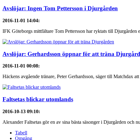
Avslöjar: Ingen Tom Pettersson i Djurgården
2016-11-01 14:04
:
IFK Göteborgs mittfältare Tom Pettersson har ryktats till Djurgården en
Avslöjar: Gerhardsson öppnar för att träna Djurgår
2016-11-01 00:08
:
Häckens avgående tränare, Peter Gerhardsson, säger till Matchdax att 
Faltsetas blickar utomlands
2016-10-13 09:10
:
Alexander Faltsetas gör en av sina bästa säsonger i Djurgården och nu 
Tabell
Omgång