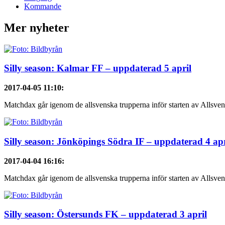
Kommande
Mer nyheter
Silly season: Kalmar FF – uppdaterad 5 april
2017-04-05 11:10
:
Matchdax går igenom de allsvenska trupperna inför starten av Allsven
Silly season: Jönköpings Södra IF – uppdaterad 4 apr
2017-04-04 16:16
:
Matchdax går igenom de allsvenska trupperna inför starten av Allsven
Silly season: Östersunds FK – uppdaterad 3 april