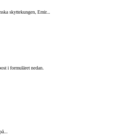
enska skyttekungen, Emir...
post i formuläret nedan.
å...