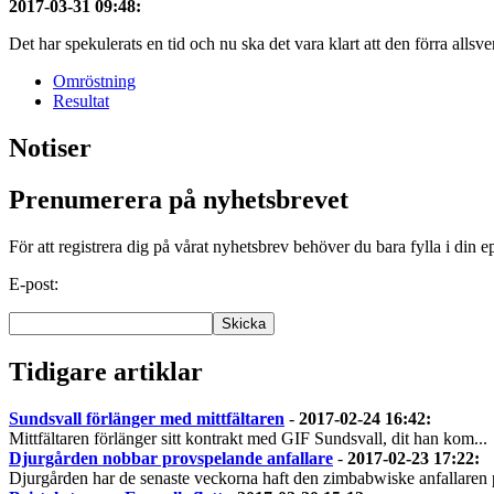
2017-03-31 09:48
:
Det har spekulerats en tid och nu ska det vara klart att den förra allsv
Omröstning
Resultat
Notiser
Prenumerera på nyhetsbrevet
För att registrera dig på vårat nyhetsbrev behöver du bara fylla i din e
E-post:
Tidigare artiklar
Sundsvall förlänger med mittfältaren
-
2017-02-24 16:42
:
Mittfältaren förlänger sitt kontrakt med GIF Sundsvall, dit han kom...
Djurgården nobbar provspelande anfallare
-
2017-02-23 17:22
:
Djurgården har de senaste veckorna haft den zimbabwiske anfallaren p