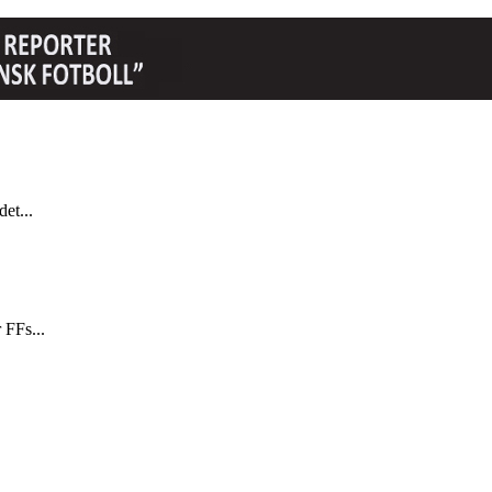
et...
 FFs...