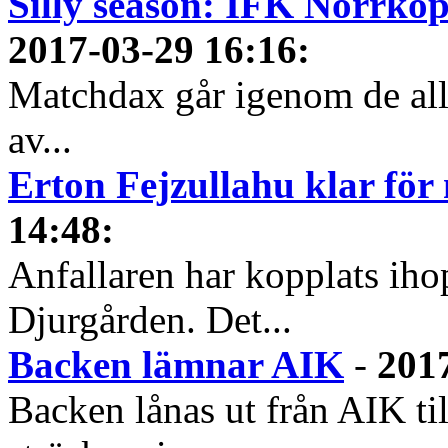
Silly season: IFK Norrkö
2017-03-29 16:16
:
Matchdax går igenom de alls
av...
Erton Fejzullahu klar för
14:48
:
Anfallaren har kopplats iho
Djurgården. Det...
Backen lämnar AIK
-
201
Backen lånas ut från AIK ti