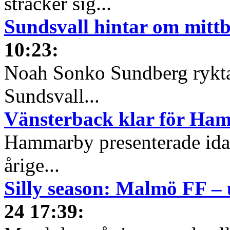
sträcker sig...
Sundsvall hintar om mitt
10:23
:
Noah Sonko Sundberg ryktas 
Sundsvall...
Vänsterback klar för Ha
Hammarby presenterade idag
årige...
Silly season: Malmö FF –
24 17:39
: