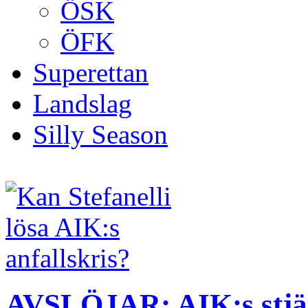
ÖSK
ÖFK
Superettan
Landslag
Silly Season
AVSLÖJAR: AIK:s stjä