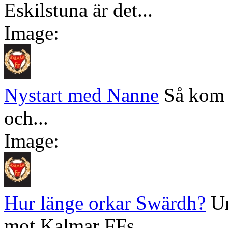
Eskilstuna är det...
Image:
Nystart med Nanne
Så kom 
och...
Image:
Hur länge orkar Swärdh?
Un
mot Kalmar FFs...