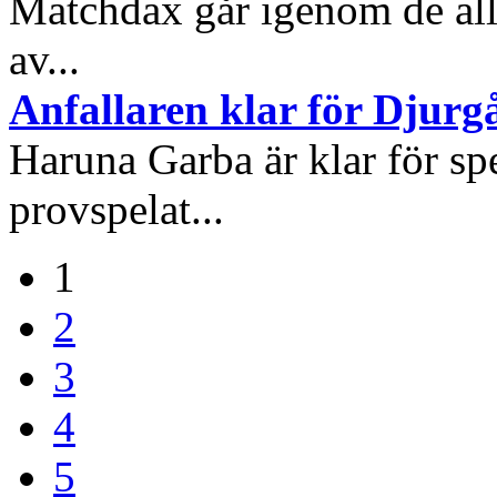
Matchdax går igenom de alls
av...
Anfallaren klar för Djurg
Haruna Garba är klar för sp
provspelat...
1
2
3
4
5