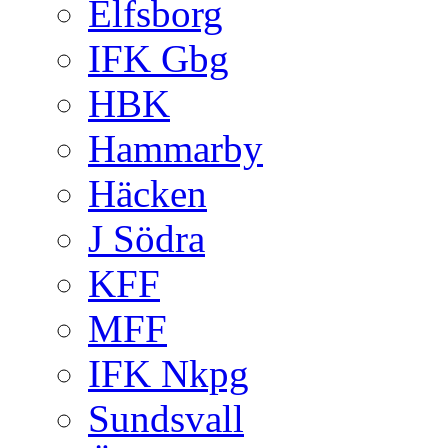
Elfsborg
IFK Gbg
HBK
Hammarby
Häcken
J Södra
KFF
MFF
IFK Nkpg
Sundsvall