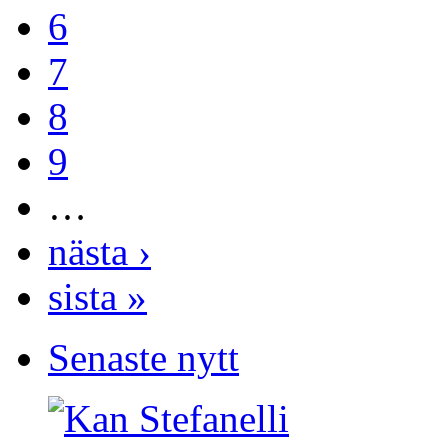
6
7
8
9
…
nästa ›
sista »
Senaste nytt