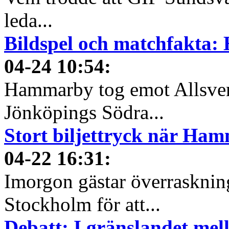
leda...
Bildspel och matchfakta:
04-24 10:54
:
Hammarby tog emot Allsven
Jönköpings Södra...
Stort biljettryck när Ha
04-22 16:31
:
Imorgon gästar överrasknin
Stockholm för att...
Debatt: I gränslandet mell