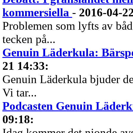
kommersiella
-
2016-04-22
Problemen som lyfts av båda 
tecken på...
Genuin Läderkula: Bärspo
21 14:33
:
Genuin Läderkula bjuder de
Vi tar...
Podcasten Genuin Läderku
09:18
:
Idag kommer det nionde avs