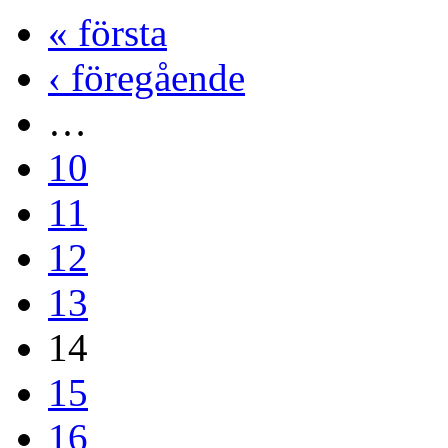
« första
‹ föregående
…
10
11
12
13
14
15
16