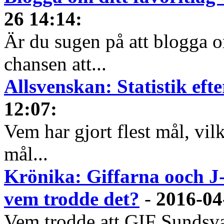
26 14:14
:
Är du sugen på att blogga o
chansen att...
Allsvenskan: Statistik ef
12:07
:
Vem har gjort flest mål, vil
mål...
Krönika: Giffarna ooch J
vem trodde det?
-
2016-04
Vem trodde att GIF Sundsva