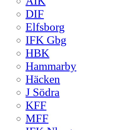
AIK
DIF
Elfsborg
IFK Gbg
HBK
Hammarby
Häcken
J Södra
KFF
MFF