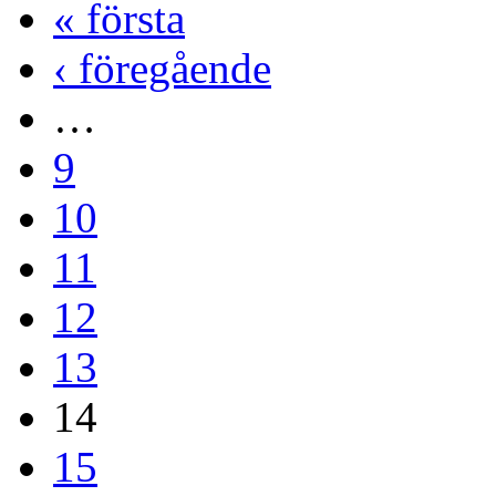
« första
‹ föregående
…
9
10
11
12
13
14
15