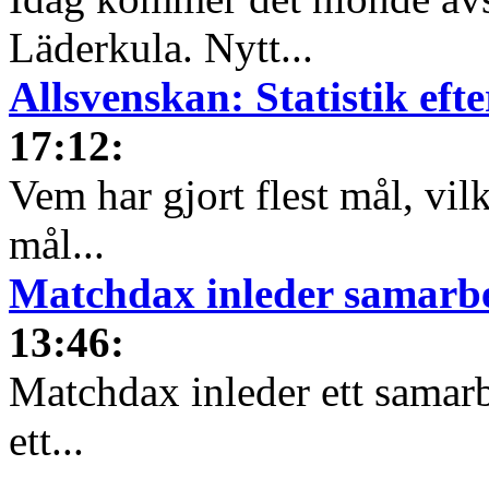
Läderkula. Nytt...
Allsvenskan: Statistik ef
17:12
:
Vem har gjort flest mål, vil
mål...
Matchdax inleder samarb
13:46
:
Matchdax inleder ett samar
ett...