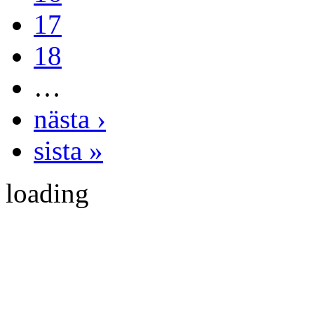
17
18
…
nästa ›
sista »
loading