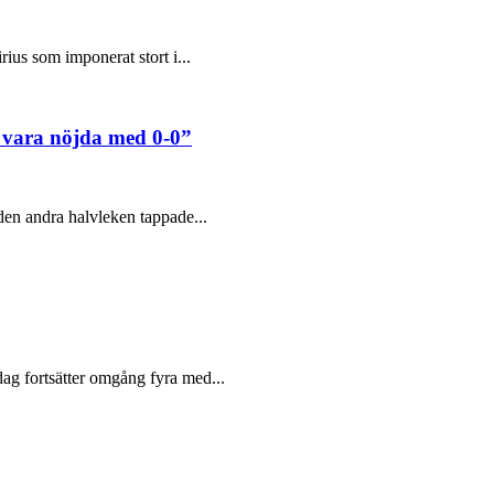
rius som imponerat stort i...
 vara nöjda med 0-0”
 den andra halvleken tappade...
ag fortsätter omgång fyra med...