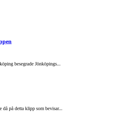
oppen
rköping besegrade Jönköpings...
 då på detta klipp som bevisar...