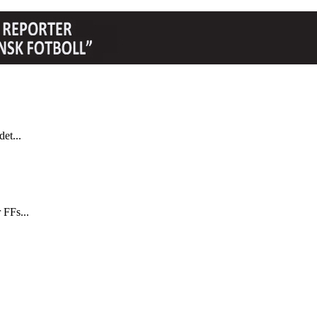
et...
 FFs...