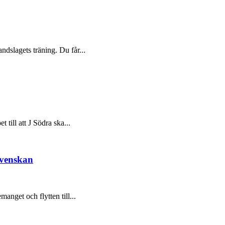
dslagets träning. Du får...
t till att J Södra ska...
svenskan
nget och flytten till...