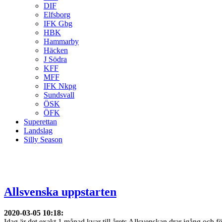
DIF
Elfsborg
IFK Gbg
HBK
Hammarby
Häcken
J Södra
KFF
MFF
IFK Nkpg
Sundsvall
ÖSK
ÖFK
Superettan
Landslag
Silly Season
Allsvenska uppstarten
2020-03-05 10:18
:
Idag är det exakt 1 månad kvar till årets Allsvenskan drar igång och f