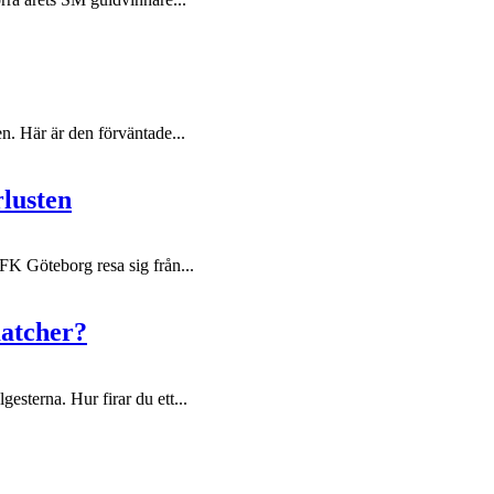
en. Här är den förväntade...
rlusten
IFK Göteborg resa sig från...
matcher?
gesterna. Hur firar du ett...