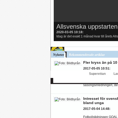
Hur länge orkar Swärdh?
Under en längre tid h
Image:
Allsvenska uppstarten
Så startar Sverige mo
2020-03-05 10:18
2017-06-16 15:29
:
:
Idag är det exakt 1 månad kvar till årets Al
Sveriges startelva har läckt ut och först at
Bäst i stan efter sex...
Inte för att det kanske har 
Image:
Allsvenskan
Superettan
La
AFC
AIK
DIF
Elfsborg
IFK Gbg
H
Nyheter
Rekommenderade artiklar
Fler kryss än på 10
2017-05-05 10:51
:
2006 var senast Allsve
många kryssmatcher som
säsongsinledningen, dett
Intresset för svens
bland unga
2017-05-04 14:48
:
Fotbollstidningen GOAL ha