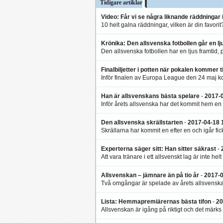
2017-04-21 13:10
:
Tidigare artiklar
Fotboll kan verkligen fra
Video: Får vi se några liknande räddningar 
bara en titt på de här mi
10 helt galna räddningar, vilken är din favor
Krönika: Den allsvenska fotbollen går en lju
Den allsvenska fotbollen har en ljus framtid, p
Finalbiljetter i potten när pokalen kommer ti
Inför finalen av Europa League den 24 maj k
Han är allsvenskans bästa spelare
-
2017-0
Inför årets allsvenska har det kommit hem en 
Den allsvenska skrällstarten
-
2017-04-18 
Skrällarna har kommit en efter en och igår fick v
Experterna säger sitt: Han sitter säkrast
-
Att vara tränare i ett allsvenskt lag är inte helt 
Allsvenskan – jämnare än på tio år
-
2017-0
Två omgångar är spelade av årets allsvenska o
Lista: Hemmapremiärernas bästa tifon
-
20
Allsvenskan är igång på riktigt och det märks i