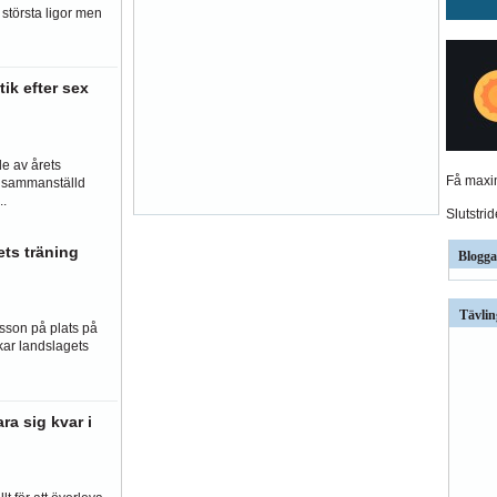
största ligor men
tik efter sex
e av årets
Få maxim
s sammanställd
..
Slutstri
ets träning
Blogga
Tävlin
sson på plats på
ar landslagets
ra sig kvar i