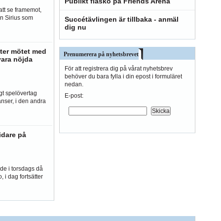
Publikt fiasko på Friends Arena
att se framemot,
an Sirius som
Succétävlingen är tillbaka - anmäl
dig nu
ter mötet med
Prenumerera på nyhetsbrevet
vara nöjda
För att registrera dig på vårat nyhetsbrev
behöver du bara fylla i din epost i formuläret
nedan.
igt spelövertag
E-post:
nser, i den andra
idare på
de i torsdags då
 i dag fortsätter
iga misstagen