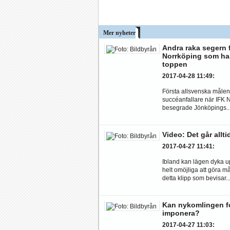
Mer nyheter
Andra raka segern 
Norrköping som hak
toppen
2017-04-28 11:49
:
Första allsvenska målen
succéanfallare när IFK 
besegrade Jönköpings..
Video: Det går allti
2017-04-27 11:41
:
Ibland kan lägen dyka 
helt omöjliga att göra m
detta klipp som bevisar..
Kan nykomlingen fo
imponera?
2017-04-27 11:03
: