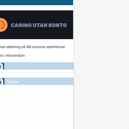
al utdelning på ditt nyvunna spelintresse
den i Allsvenskan
r
g
Vinnare