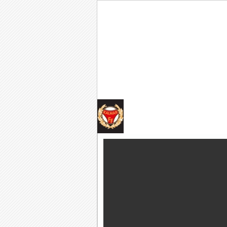
Tankar om KFFs framtid
Efter förlusten borta mo
Image:
Nystart med Nanne
Så kom då det som väl alla 
Image: