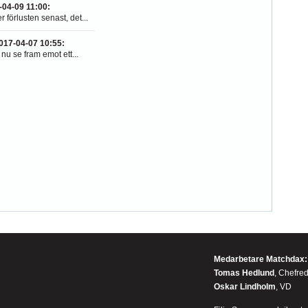
-04-09 11:00
:
 förlusten senast, det...
017-04-07 10:55
:
 nu se fram emot ett...
Medarbetare Matchdax:
Tomas Hedlund
, Chefre
Oskar Lindholm
, VD