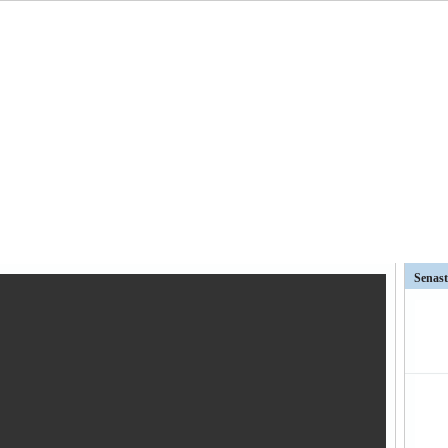
t AFC Eskilstuna är det...
Senast
väntat på och...