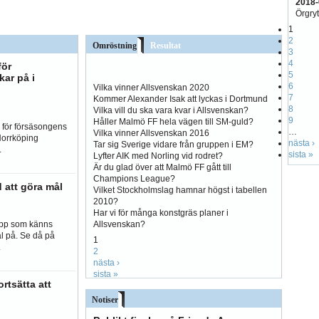
2018-
Örgryt
1
2
Omröstning
Resultat
3
4
för
5
ar på i
6
Vilka vinner Allsvenskan 2020
7
Kommer Alexander Isak att lyckas i Dortmund
8
Vilka vill du ska vara kvar i Allsvenskan?
9
Håller Malmö FF hela vägen till SM-guld?
 för försäsongens
…
Vilka vinner Allsvenskan 2016
Norrköping
nästa ›
Tar sig Sverige vidare från gruppen i EM?
.
sista »
Lyfter AIK med Norling vid rodret?
Är du glad över att Malmö FF gått till
Champions League?
d att göra mål
Vilket Stockholmslag hamnar högst i tabellen
2010?
Har vi för många konstgräs planer i
Allsvenskan?
upp som känns
ål på. Se då på
1
.
2
nästa ›
sista »
rtsätta att
Notiser