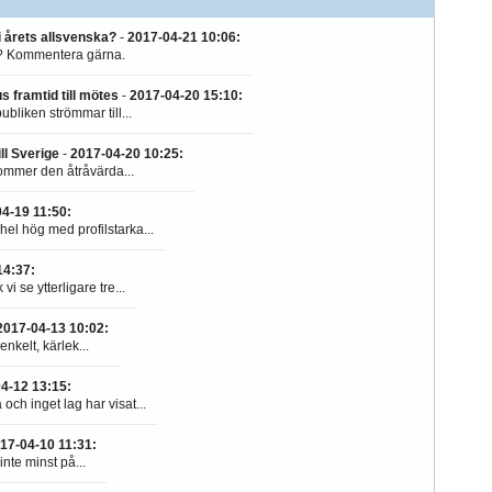
mkalla skratt, ta
i årets allsvenska?
-
2017-04-21 10:06
:
sstagen.
it? Kommentera gärna.
s framtid till mötes
-
2017-04-20 15:10
:
ubliken strömmar till...
ll Sverige
-
2017-04-20 10:25
:
ommer den åtråvärda...
4-19 11:50
:
hel hög med profilstarka...
14:37
:
i se ytterligare tre...
2017-04-13 10:02
:
enkelt, kärlek...
4-12 13:15
:
ch inget lag har visat...
17-04-10 11:31
:
nte minst på...