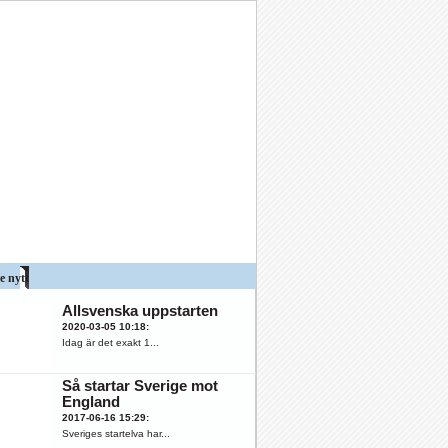
e nytt
Allsvenska uppstarten
2020-03-05 10:18
:
Idag är det exakt 1...
Så startar Sverige mot
England
2017-06-16 15:29
:
Sveriges startelva har...