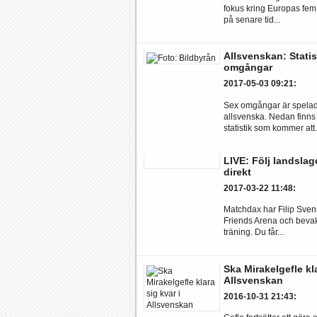
fokus kring Europas fem 
på senare tid...
Allsvenskan: Statis
omgångar
2017-05-03 09:21
:
Sex omgångar är spelad
allsvenska. Nedan finn
statistik som kommer att.
LIVE: Följ landslag
direkt
2017-03-22 11:48
:
Matchdax har Filip Sven
Friends Arena och bevak
träning. Du får...
Ska Mirakelgefle kla
Allsvenskan
2016-10-31 21:43
: