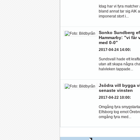
Idag har vi fyra matcher 
bland annat tar sig AIK 
imponerat stort i...
Sonko Sundberg ef
Hammarby: ”vi får 
med 0-0”
2017-04-24 14:00
:
Sundsvall hade ett kraft
utan att skapa några cha
halvleken tappade...
Jsödra vill bygga v
senaste vinsten
2017-04-22 10:00
:
Omgång fyra smygstarta
Elfsborg tog emot Örebro,
omgång fyra med...
Video: Se de dråpl