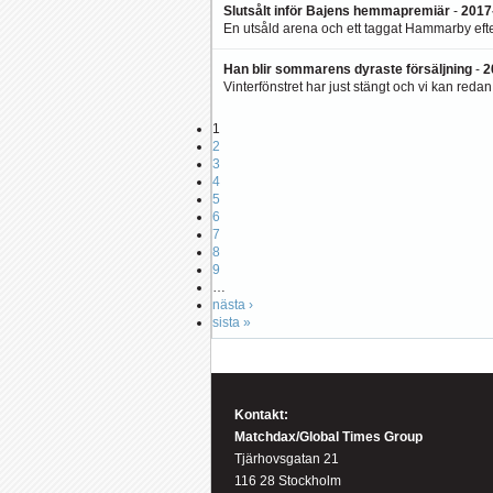
Slutsålt inför Bajens hemmapremiär
-
2017
En utsåld arena och ett taggat Hammarby efter
Han blir sommarens dyraste försäljning
-
2
Vinterfönstret har just stängt och vi kan redan
1
2
3
4
5
6
7
8
9
…
nästa ›
sista »
Kontakt:
Matchdax/Global Times Group
Tjärhovsgatan 21
116 28 Stockholm