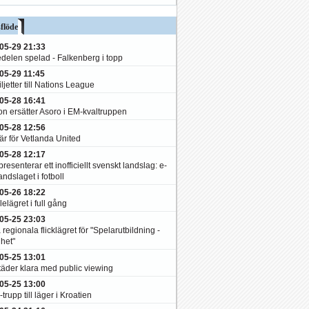
flöde
05-29 21:33
edelen spelad - Falkenberg i topp
05-29 11:45
ljetter till Nations League
05-28 16:41
on ersätter Asoro i EM-kvaltruppen
05-28 12:56
är för Vetlanda United
05-28 12:17
resenterar ett inofficiellt svenskt landslag: e-
andslaget i fotboll
05-26 18:22
elägret i full gång
05-25 23:03
 regionala flicklägret för "Spelarutbildning -
het"
05-25 13:01
täder klara med public viewing
05-25 13:00
-trupp till läger i Kroatien