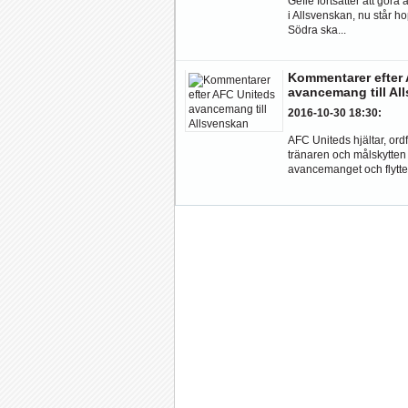
Gefle fortsätter att göra a
i Allsvenskan, nu står hopp
Södra ska...
Kommentarer efter
avancemang till Al
2016-10-30 18:30
:
AFC Uniteds hjältar, ord
tränaren och målskytte
avancemanget och flytten 