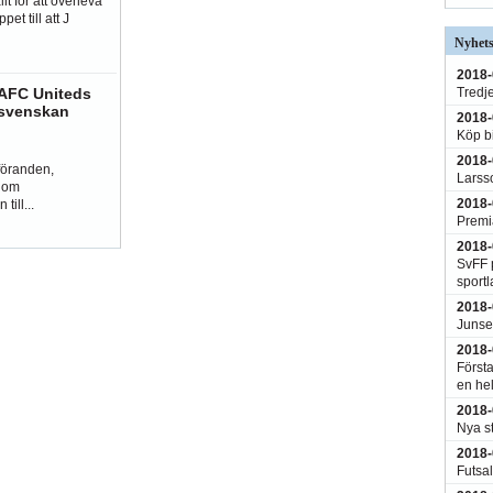
llt för att överleva
et till att J
Nyhets
2018-
Tredj
 AFC Uniteds
lsvenskan
2018-
Köp bi
2018-
föranden,
Larss
n om
2018-
till...
Premi
2018-
SvFF p
sportl
2018-
Junsel
2018-
Första
en hel
2018-
Nya s
2018-
Futsal