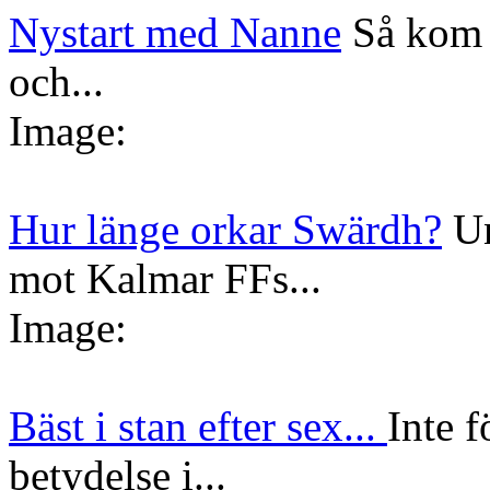
Nystart med Nanne
Så kom 
och...
Image:
Hur länge orkar Swärdh?
Un
mot Kalmar FFs...
Image:
Bäst i stan efter sex...
Inte f
betydelse i...