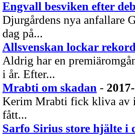
Engvall besviken efter de
Djurgårdens nya anfallare G
dag på...
Allsvenskan lockar rekor
Aldrig har en premiäromgå
i år. Efter...
Mrabti om skadan
-
2017-
Kerim Mrabti fick kliva av i
fått...
Sarfo Sirius store hjälte 