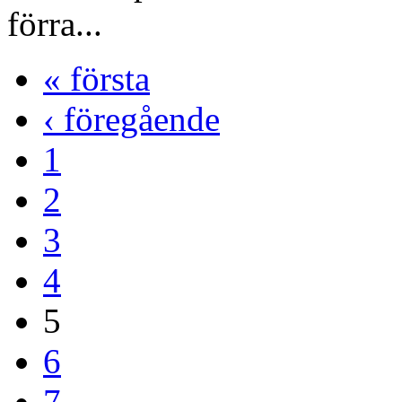
förra...
« första
‹ föregående
1
2
3
4
5
6
7