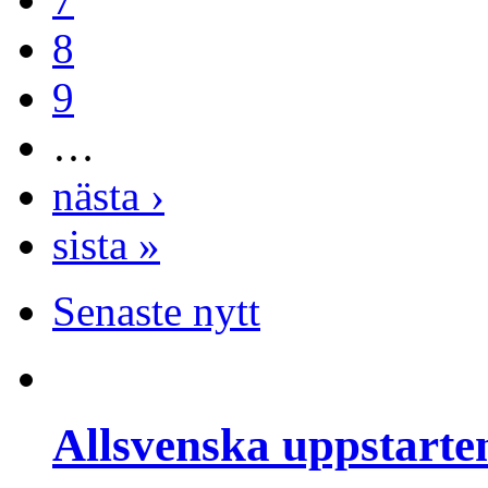
8
9
…
nästa ›
sista »
Senaste nytt
Allsvenska uppstarte