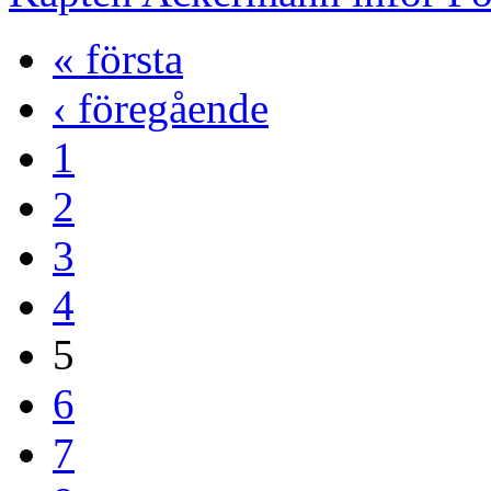
« första
‹ föregående
1
2
3
4
5
6
7