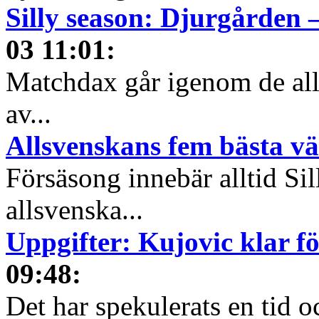
Silly season: Djurgården 
03 11:01
:
Matchdax går igenom de alls
av...
Allsvenskans fem bästa v
Försäsong innebär alltid Sil
allsvenska...
Uppgifter: Kujovic klar f
09:48
:
Det har spekulerats en tid o