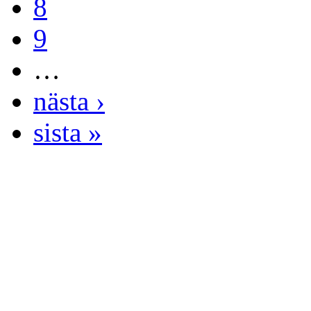
8
9
…
nästa ›
sista »