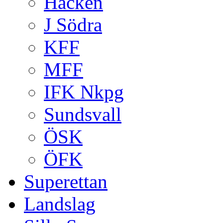
Häcken
J Södra
KFF
MFF
IFK Nkpg
Sundsvall
ÖSK
ÖFK
Superettan
Landslag