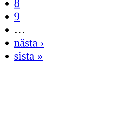
8
9
…
nästa ›
sista »