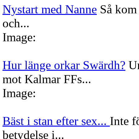
Nystart med Nanne
Så kom 
och...
Image:
Hur länge orkar Swärdh?
Un
mot Kalmar FFs...
Image:
Bäst i stan efter sex...
Inte f
betydelse i...