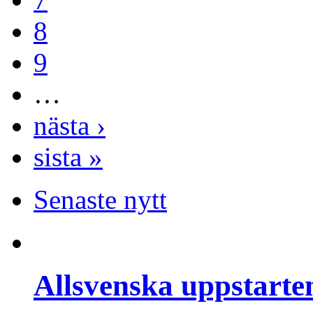
8
9
…
nästa ›
sista »
Senaste nytt
Allsvenska uppstarte