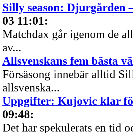
Silly season: Djurgården 
03 11:01
:
Matchdax går igenom de alls
av...
Allsvenskans fem bästa v
Försäsong innebär alltid Sil
allsvenska...
Uppgifter: Kujovic klar f
09:48
:
Det har spekulerats en tid o