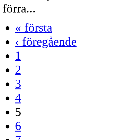
förra...
« första
‹ föregående
1
2
3
4
5
6
7