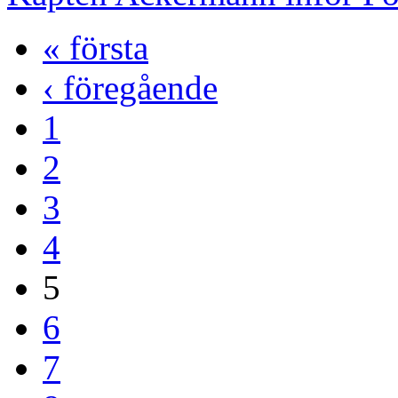
« första
‹ föregående
1
2
3
4
5
6
7