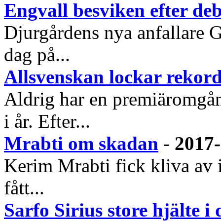
Engvall besviken efter de
Djurgårdens nya anfallare G
dag på...
Allsvenskan lockar rekor
Aldrig har en premiäromgå
i år. Efter...
Mrabti om skadan
-
2017-
Kerim Mrabti fick kliva av i
fått...
Sarfo Sirius store hjälte 