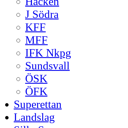
Häcken
J Södra
KFF
MFF
IFK Nkpg
Sundsvall
ÖSK
ÖFK
Superettan
Landslag