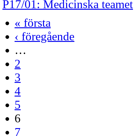
P17/01: Medicinska teamet
« första
‹ föregående
…
2
3
4
5
6
7