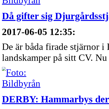
Då gifter sig Djurgårdsst
2017-06-05 12:35
:
De är båda firade stjärnor i
landskamper på sitt CV. Nu ä
DERBY: Hammarbys derby