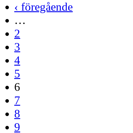
‹ föregående
…
2
3
4
5
6
7
8
9