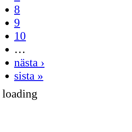
8
9
10
…
nästa ›
sista »
loading