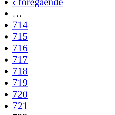
‹ föregående
…
714
715
716
717
718
719
720
721