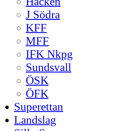
Häcken
J Södra
KFF
MFF
IFK Nkpg
Sundsvall
ÖSK
ÖFK
Superettan
Landslag