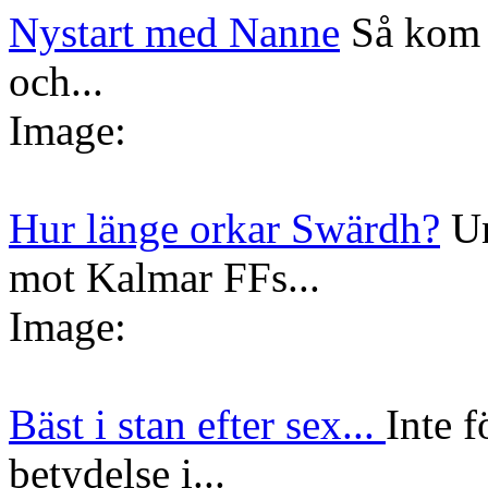
Nystart med Nanne
Så kom 
och...
Image:
Hur länge orkar Swärdh?
Un
mot Kalmar FFs...
Image:
Bäst i stan efter sex...
Inte f
betydelse i...