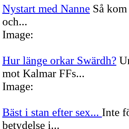
Nystart med Nanne
Så kom 
och...
Image:
Hur länge orkar Swärdh?
Un
mot Kalmar FFs...
Image:
Bäst i stan efter sex...
Inte f
betydelse i...