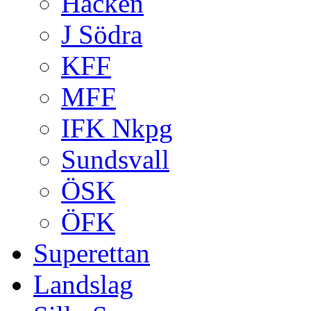
Häcken
J Södra
KFF
MFF
IFK Nkpg
Sundsvall
ÖSK
ÖFK
Superettan
Landslag