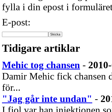
fylla i din epost i formuläre
E-post:
Tidigare artiklar
Mehic tog chansen
-
2010-
Damir Mehic fick chansen d
för...
"Jag går inte undan"
-
20
I fjol var han injektionen