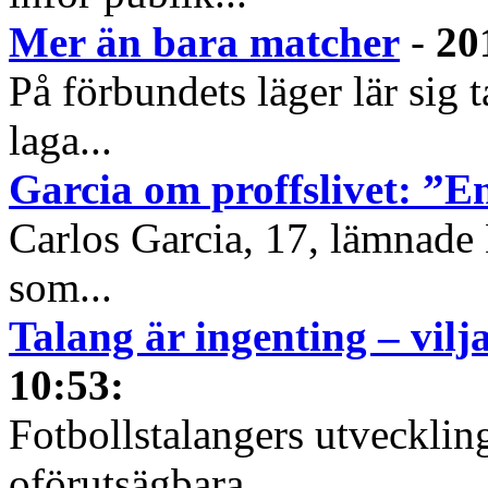
Mer än bara matcher
-
20
På förbundets läger lär sig 
laga...
Garcia om proffslivet: ”
Carlos Garcia, 17, lämnade D
som...
Talang är ingenting – vilja
10:53
:
Fotbollstalangers utvecklin
oförutsägbara...