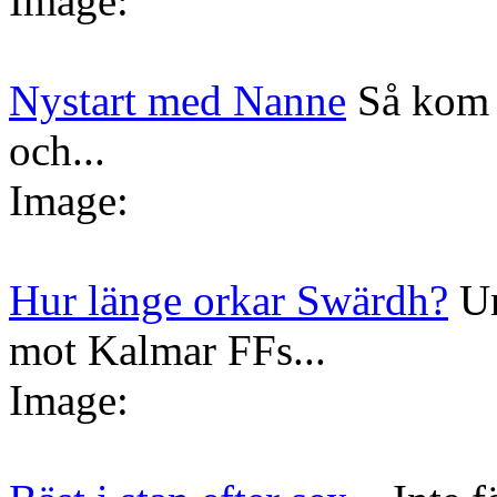
Image:
Nystart med Nanne
Så kom 
och...
Image:
Hur länge orkar Swärdh?
Un
mot Kalmar FFs...
Image: