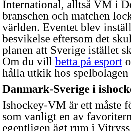
International, alltså VM i Do
branschen och matchen lockar
världen. Eventet blev inställ
besvikelse eftersom det skul
planen att Sverige istället 
Om du vill
betta på esport
o
hålla utkik hos spelbolagen 
Danmark-Sverige i ishoc
Ishockey-VM är ett måste fö
som vanligt en av favoriter
egentligen ägt rum i Vitryss