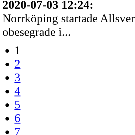
2020-07-03 12:24
:
Norrköping startade Allsven
obesegrade i...
1
2
3
4
5
6
7