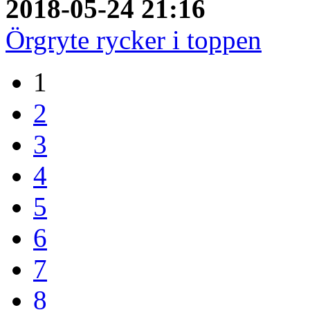
2018-05-24 21:16
Örgryte rycker i toppen
1
2
3
4
5
6
7
8