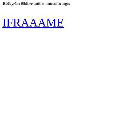
Bildbyrån:
B
ildleverantör om inte annat anges
IFRAAAME