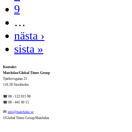
9
…
nästa ›
sista »
Kontakt:
Matchdax/Global Times Group
Tjärhovsgatan 21
116 28 Stockholm
☎ 08 - 122 015 98
☎
08 - 441 00 15
✉
info@matchdax.se
©Global Times Group/Matchdax