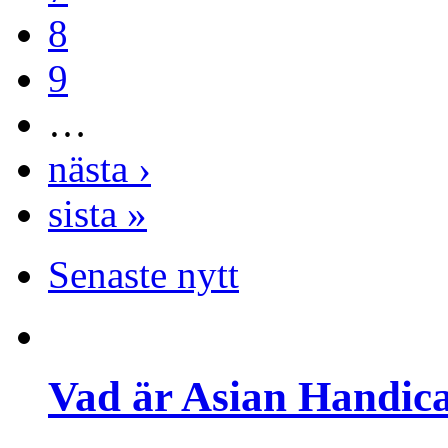
8
9
…
nästa ›
sista »
Senaste nytt
Vad är Asian Handica