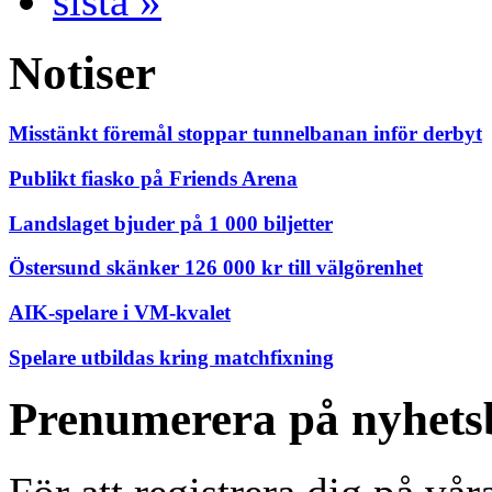
sista »
Notiser
Misstänkt föremål stoppar tunnelbanan inför derbyt
Publikt fiasko på Friends Arena
Landslaget bjuder på 1 000 biljetter
Östersund skänker 126 000 kr till välgörenhet
AIK-spelare i VM-kvalet
Spelare utbildas kring matchfixning
Prenumerera på nyhets