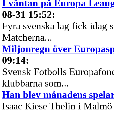
I väntan på Europa Leauge
08-31 15:52
:
Fyra svenska lag fick idag 
Matcherna...
Miljonregn över Europas
09:14
:
Svensk Fotbolls Europafond
klubbarna som...
Han blev månadens spelare
Isaac Kiese Thelin i Malmö 