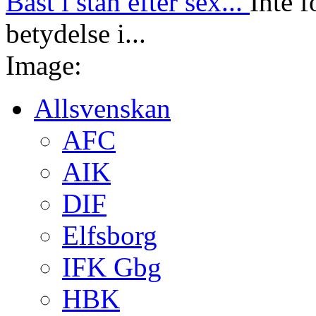
Bäst i stan efter sex...
Inte f
betydelse i...
Image:
Allsvenskan
AFC
AIK
DIF
Elfsborg
IFK Gbg
HBK