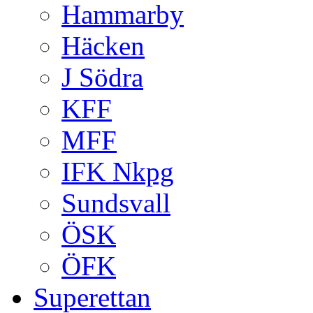
Hammarby
Häcken
J Södra
KFF
MFF
IFK Nkpg
Sundsvall
ÖSK
ÖFK
Superettan