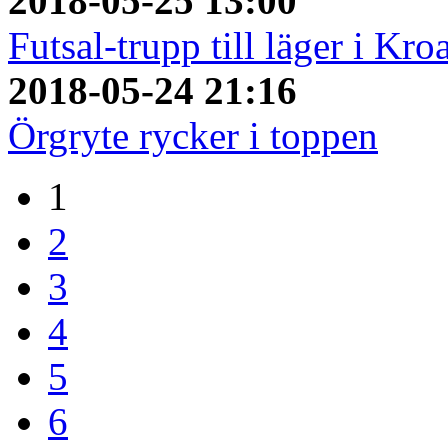
2018-05-25 13:00
Futsal-trupp till läger i Kro
2018-05-24 21:16
Örgryte rycker i toppen
1
2
3
4
5
6