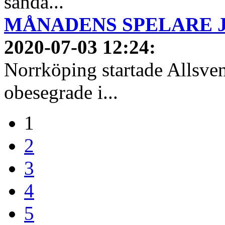
sända...
MÅNADENS SPELARE JUN
2020-07-03 12:24
:
Norrköping startade Allsven
obesegrade i...
1
2
3
4
5