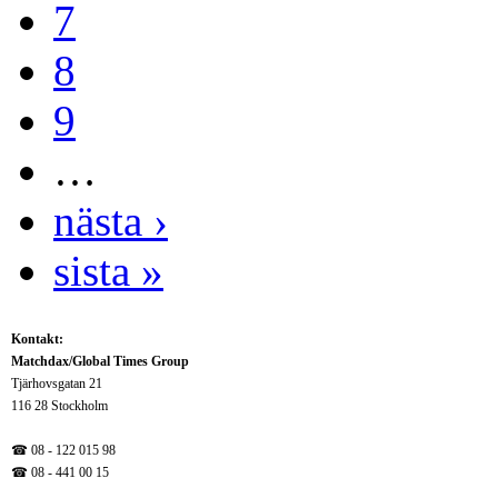
7
8
9
…
nästa ›
sista »
Kontakt:
Matchdax/Global Times Group
Tjärhovsgatan 21
116 28 Stockholm
☎ 08 - 122 015 98
☎
08 - 441 00 15