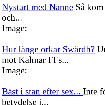
Nystart med Nanne
Så kom 
och...
Image:
Hur länge orkar Swärdh?
Un
mot Kalmar FFs...
Image:
Bäst i stan efter sex...
Inte f
betydelse i...