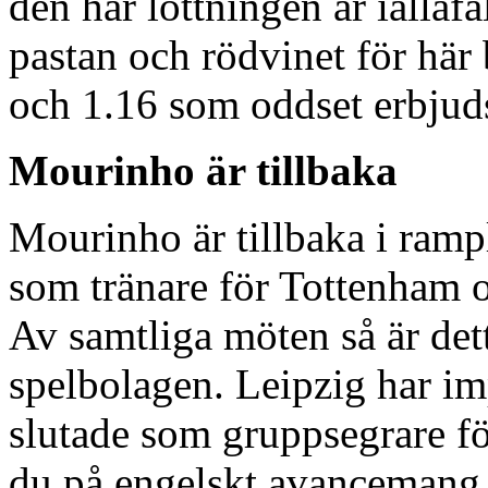
den här lottningen är iallaf
pastan och rödvinet för här 
och 1.16 som oddset erbjuds
Mourinho är tillbaka
Mourinho är tillbaka i ramplj
som tränare för Tottenham o
Av samtliga möten så är det
spelbolagen. Leipzig har i
slutade som gruppsegrare fö
du på engelskt avancemang 