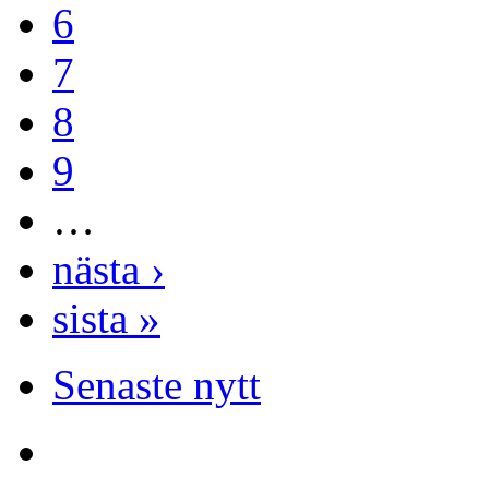
6
7
8
9
…
nästa ›
sista »
Senaste nytt