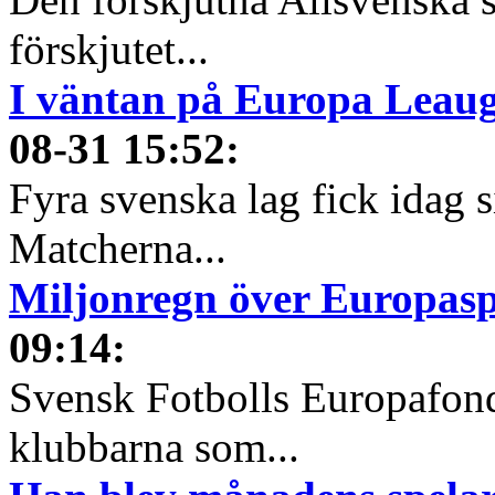
förskjutet...
I väntan på Europa Leauge
08-31 15:52
:
Fyra svenska lag fick idag 
Matcherna...
Miljonregn över Europas
09:14
:
Svensk Fotbolls Europafond
klubbarna som...