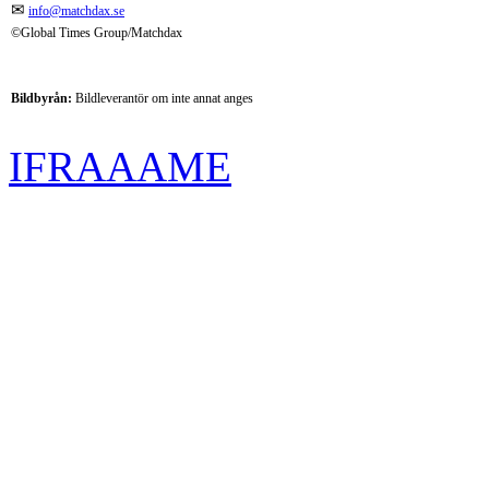
✉
info@matchdax.se
©Global Times Group/Matchdax
Bildbyrån:
B
ildleverantör om inte annat anges
IFRAAAME