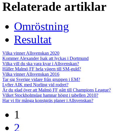
Relaterade artiklar
Omröstning
Resultat
Vilka vinner Allsvenskan 2020
Kommer Alexander Isak att lyckas i Dortmund
Vilka vill du ska vara kvar i Allsvenskan?
Håller Malmö FF hela vägen till SM-guld?
Vilka vinner Allsvenskan 2016
Tar sig Sverige vidare från gruppen i EM?
Lyfter AIK med Norling vid rodret?
Är du glad över att Malmö FF gått till Champions League?
Vilket Stockholmslag hamnar högst i tabellen 2010?
Har vi för många konstgräs planer i Allsvenskan?
1
2