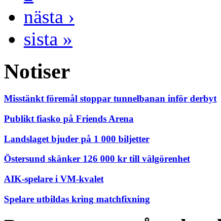
nästa ›
sista »
Notiser
Misstänkt föremål stoppar tunnelbanan inför derbyt
Publikt fiasko på Friends Arena
Landslaget bjuder på 1 000 biljetter
Östersund skänker 126 000 kr till välgörenhet
AIK-spelare i VM-kvalet
Spelare utbildas kring matchfixning