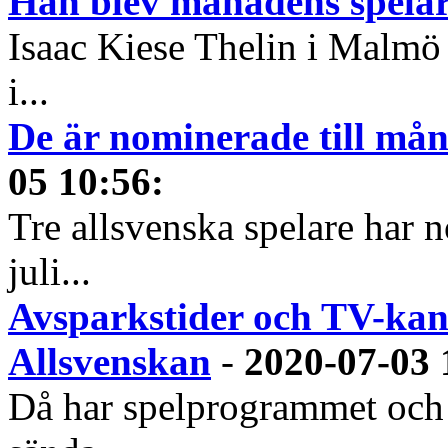
Han blev månadens spelare
Isaac Kiese Thelin i Malmö 
i...
De är nominerade till måna
05 10:56
:
Tre allsvenska spelare har n
juli...
Avsparkstider och TV-kan
Allsvenskan
-
2020-07-03 
Då har spelprogrammet och