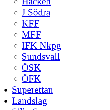
Häcken
J Södra
KFF
MFF
IFK Nkpg
Sundsvall
ÖSK
ÖFK
Superettan
Landslag