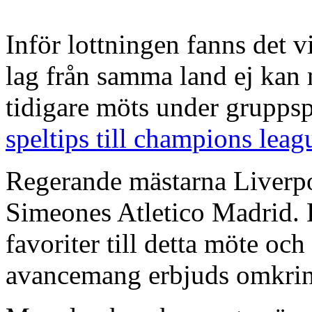
Inför lottningen fanns det v
lag från samma land ej kan 
tidigare möts under grupps
speltips till champions leag
Regerande mästarna Liverpo
Simeones Atletico Madrid. 
favoriter till detta möte och
avancemang erbjuds omkring