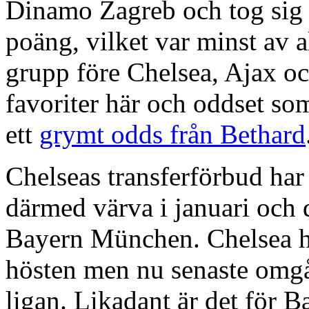
Dinamo Zagreb och tog sig 
poäng, vilket var minst av a
grupp före Chelsea, Ajax oc
favoriter här och oddset som
ett
grymt odds från Bethard
Chelseas transferförbud ha
därmed värva i januari och
Bayern München. Chelsea har
hösten men nu senaste omgå
ligan. Likadant är det för