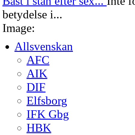
Bäst i stan efter sex...
Inte f
betydelse i...
Image:
Allsvenskan
AFC
AIK
DIF
Elfsborg
IFK Gbg
HBK