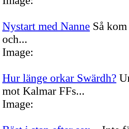
Image:
Nystart med Nanne
Så kom 
och...
Image:
Hur länge orkar Swärdh?
Un
mot Kalmar FFs...
Image: