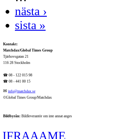
nästa ›
sista »
Kontakt:
Matchdax/Global Times Group
Tjärhovsgatan 21
116 28 Stockholm
☎ 08 - 122 015 98
☎
08 - 441 00 15
✉
info@matchdax.se
©Global Times Group/Matchdax
Bildbyrån:
B
ildleverantör om inte annat anges
IFRAAAME