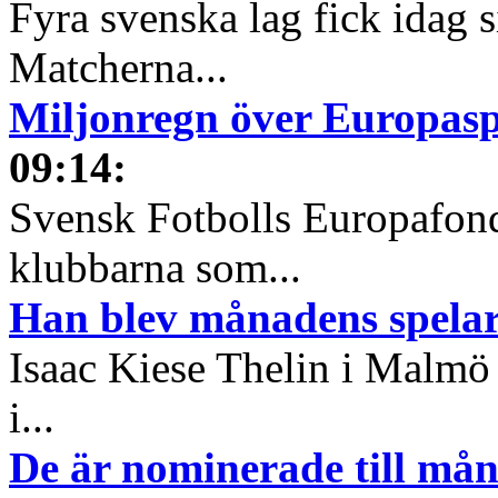
Fyra svenska lag fick idag 
Matcherna...
Miljonregn över Europas
09:14
:
Svensk Fotbolls Europafond
klubbarna som...
Han blev månadens spelare
Isaac Kiese Thelin i Malmö 
i...
De är nominerade till måna