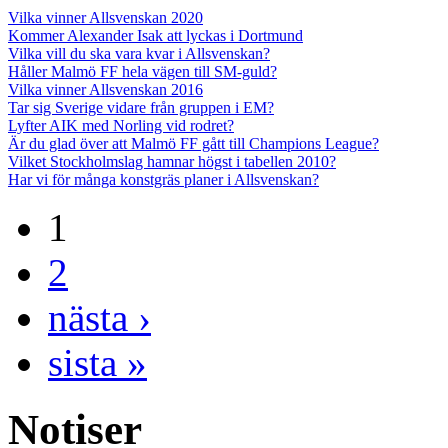
Vilka vinner Allsvenskan 2020
Kommer Alexander Isak att lyckas i Dortmund
Vilka vill du ska vara kvar i Allsvenskan?
Håller Malmö FF hela vägen till SM-guld?
Vilka vinner Allsvenskan 2016
Tar sig Sverige vidare från gruppen i EM?
Lyfter AIK med Norling vid rodret?
Är du glad över att Malmö FF gått till Champions League?
Vilket Stockholmslag hamnar högst i tabellen 2010?
Har vi för många konstgräs planer i Allsvenskan?
1
2
nästa ›
sista »
Notiser