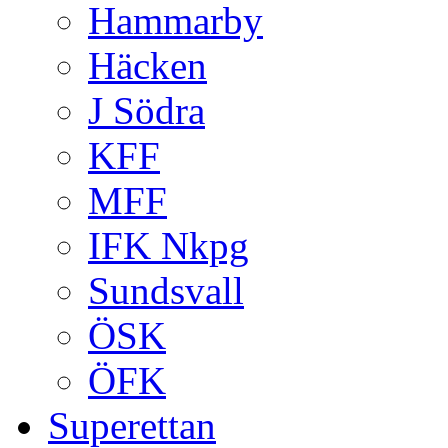
Hammarby
Häcken
J Södra
KFF
MFF
IFK Nkpg
Sundsvall
ÖSK
ÖFK
Superettan