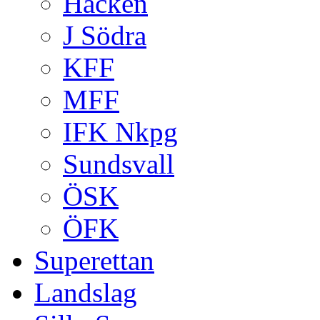
Häcken
J Södra
KFF
MFF
IFK Nkpg
Sundsvall
ÖSK
ÖFK
Superettan
Landslag