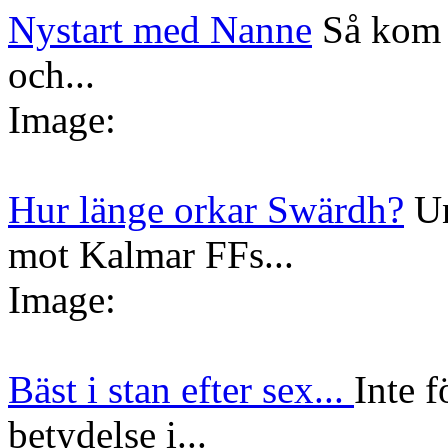
Nystart med Nanne
Så kom 
och...
Image:
Hur länge orkar Swärdh?
Un
mot Kalmar FFs...
Image:
Bäst i stan efter sex...
Inte f
betydelse i...