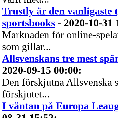
Trustly är den vanligaste 
sportsbooks
-
2020-10-31 
Marknaden för online-spela
som gillar...
Allsvenskans tre mest spä
2020-09-15 00:00
:
Den förskjutna Allsvenska 
förskjutet...
I väntan på Europa Leauge
08-31 15:52
: