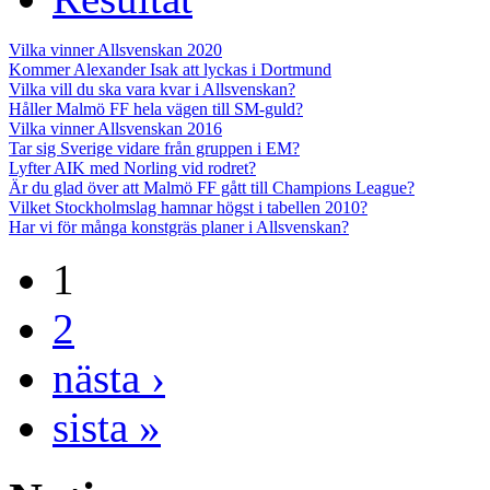
Vilka vinner Allsvenskan 2020
Kommer Alexander Isak att lyckas i Dortmund
Vilka vill du ska vara kvar i Allsvenskan?
Håller Malmö FF hela vägen till SM-guld?
Vilka vinner Allsvenskan 2016
Tar sig Sverige vidare från gruppen i EM?
Lyfter AIK med Norling vid rodret?
Är du glad över att Malmö FF gått till Champions League?
Vilket Stockholmslag hamnar högst i tabellen 2010?
Har vi för många konstgräs planer i Allsvenskan?
1
2
nästa ›
sista »