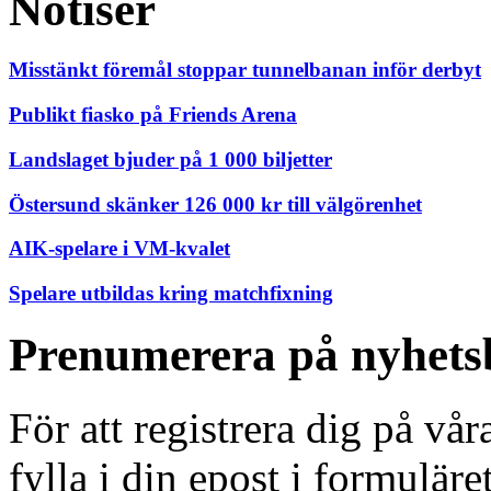
Notiser
Misstänkt föremål stoppar tunnelbanan inför derbyt
Publikt fiasko på Friends Arena
Landslaget bjuder på 1 000 biljetter
Östersund skänker 126 000 kr till välgörenhet
AIK-spelare i VM-kvalet
Spelare utbildas kring matchfixning
Prenumerera på nyhets
För att registrera dig på vå
fylla i din epost i formuläre