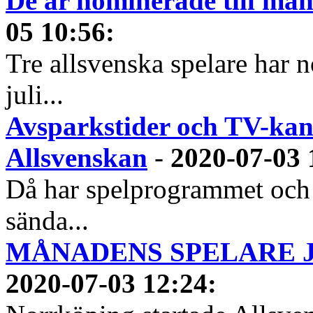
De är nominerade till måna
05 10:56
:
Tre allsvenska spelare har n
juli...
Avsparkstider och TV-kan
Allsvenskan
-
2020-07-03 
Då har spelprogrammet och
sända...
MÅNADENS SPELARE JUN
2020-07-03 12:24
: