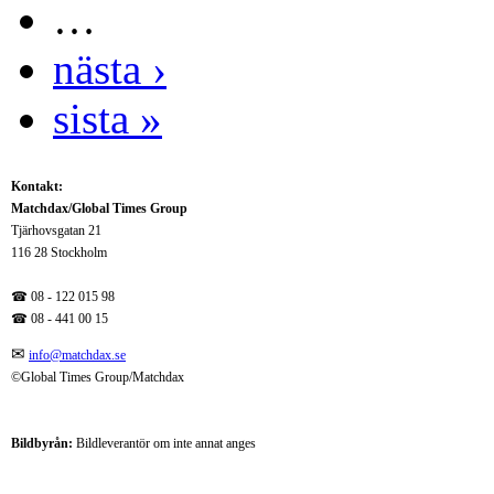
…
nästa ›
sista »
Kontakt:
Matchdax/Global Times Group
Tjärhovsgatan 21
116 28 Stockholm
☎ 08 - 122 015 98
☎
08 - 441 00 15
✉
info@matchdax.se
©Global Times Group/Matchdax
Bildbyrån:
B
ildleverantör om inte annat anges