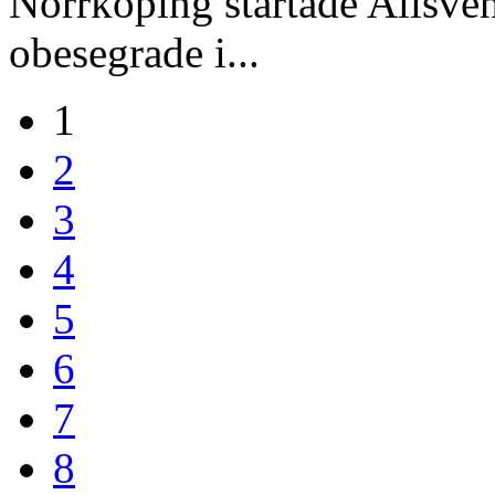
Norrköping startade Allsven
obesegrade i...
1
2
3
4
5
6
7
8