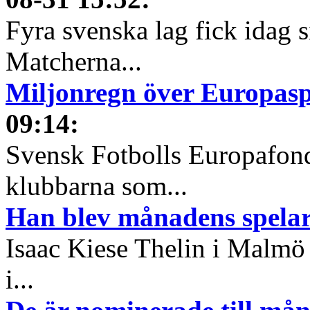
Fyra svenska lag fick idag 
Matcherna...
Miljonregn över Europas
09:14
:
Svensk Fotbolls Europafond
klubbarna som...
Han blev månadens spelare
Isaac Kiese Thelin i Malmö 
i...