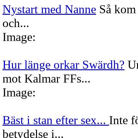
Nystart med Nanne
Så kom 
och...
Image:
Hur länge orkar Swärdh?
Un
mot Kalmar FFs...
Image:
Bäst i stan efter sex...
Inte f
betydelse i...