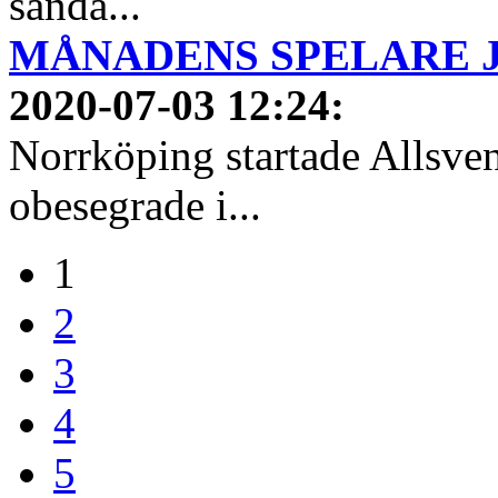
sända...
MÅNADENS SPELARE JUN
2020-07-03 12:24
:
Norrköping startade Allsven
obesegrade i...
1
2
3
4
5