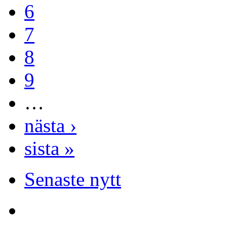
6
7
8
9
…
nästa ›
sista »
Senaste nytt