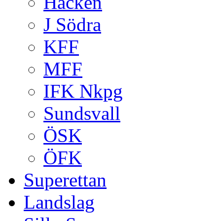
Häcken
J Södra
KFF
MFF
IFK Nkpg
Sundsvall
ÖSK
ÖFK
Superettan
Landslag