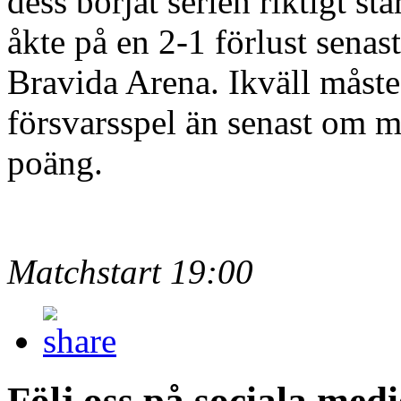
dess börjat serien riktigt 
åkte på en 2-1 förlust sen
Bravida Arena. Ikväll måste Ö
försvarsspel än senast om 
poäng.
Matchstart 19:00
Följ oss på sociala medi