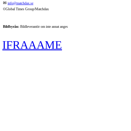
✉
info@matchdax.se
©Global Times Group/Matchdax
Bildbyrån:
B
ildleverantör om inte annat anges
IFRAAAME