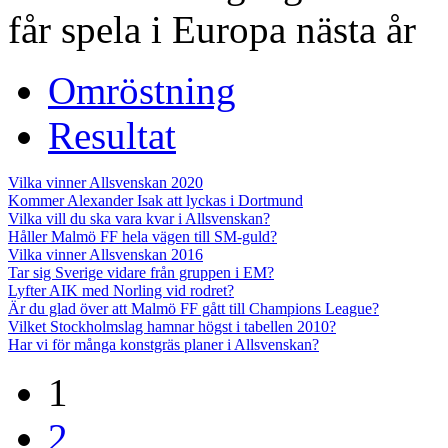
får spela i Europa nästa år
Omröstning
Resultat
Vilka vinner Allsvenskan 2020
Kommer Alexander Isak att lyckas i Dortmund
Vilka vill du ska vara kvar i Allsvenskan?
Håller Malmö FF hela vägen till SM-guld?
Vilka vinner Allsvenskan 2016
Tar sig Sverige vidare från gruppen i EM?
Lyfter AIK med Norling vid rodret?
Är du glad över att Malmö FF gått till Champions League?
Vilket Stockholmslag hamnar högst i tabellen 2010?
Har vi för många konstgräs planer i Allsvenskan?
1
2