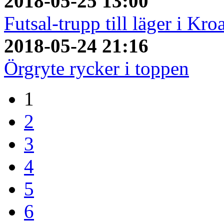
2018-05-25 13:00
Futsal-trupp till läger i Kro
2018-05-24 21:16
Örgryte rycker i toppen
1
2
3
4
5
6