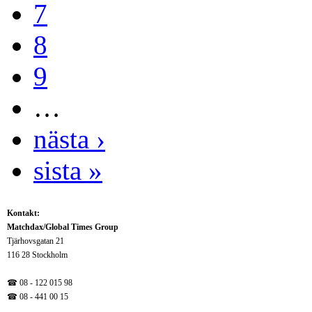
7
8
9
…
nästa ›
sista »
Kontakt:
Matchdax/Global Times Group
Tjärhovsgatan 21
116 28 Stockholm
☎ 08 - 122 015 98
☎
08 - 441 00 15