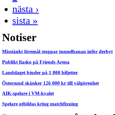
nästa ›
sista »
Notiser
Misstänkt föremål stoppar tunnelbanan inför derbyt
Publikt fiasko på Friends Arena
Landslaget bjuder på 1 000 biljetter
Östersund skänker 126 000 kr till välgörenhet
AIK-spelare i VM-kvalet
Spelare utbildas kring matchfixning