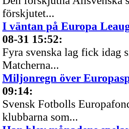
Den förskjutna Allsvenska 
förskjutet...
I väntan på Europa Leauge
08-31 15:52
:
Fyra svenska lag fick idag 
Matcherna...
Miljonregn över Europas
09:14
:
Svensk Fotbolls Europafond
klubbarna som...