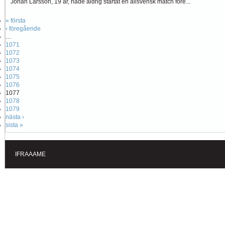
Johan Larsson, 19 år, hade aldrig startat en allsvensk match före...
« första
‹ föregående
…
1071
1072
1073
1074
1075
1076
1077
1078
1079
nästa ›
sista »
IFRAAAME