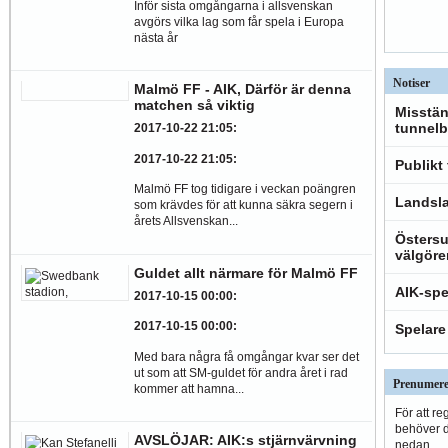
Inför sista omgångarna i allsvenskan
avgörs vilka lag som får spela i Europa
nästa år
Notiser
Malmö FF - AIK, Därför är denna
matchen så viktig
Misstän
tunnelb
2017-10-22 21:05
:
2017-10-22 21:05
:
Publikt
Malmö FF tog tidigare i veckan poängren
Landsla
som krävdes för att kunna säkra segern i
årets Allsvenskan...
Östersu
välgöre
Guldet allt närmare för Malmö FF
AIK-spe
2017-10-15 00:00
:
2017-10-15 00:00
:
Spelare
Med bara några få omgångar kvar ser det
ut som att SM-guldet för andra året i rad
Prenumere
kommer att hamna...
För att re
behöver du
AVSLÖJAR: AIK:s stjärnvärvning
nedan.