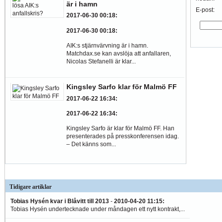
är i hamn
E-post:
2017-06-30 00:18
:
2017-06-30 00:18
:
AIK:s stjärnvärvning är i hamn.
Matchdax.se kan avslöja att anfallaren,
Nicolas Stefanelli är klar...
Kingsley Sarfo klar för Malmö FF
2017-06-22 16:34
:
2017-06-22 16:34
:
Kingsley Sarfo är klar för Malmö FF. Han
presenterades på presskonferensen idag.
– Det känns som...
Tidigare artiklar
Tobias Hysén kvar i Blåvitt till 2013
-
2010-04-20 11:15
:
Tobias Hysén undertecknade under måndagen ett nytt kontrakt,...