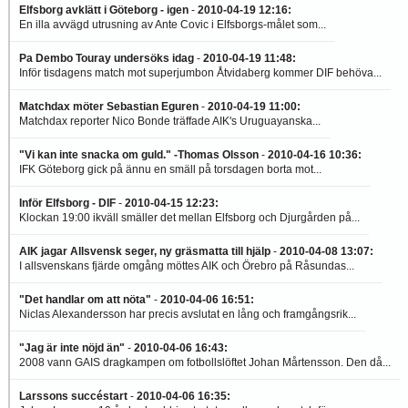
Elfsborg avklätt i Göteborg - igen
-
2010-04-19 12:16
:
En illa avvägd utrusning av Ante Covic i Elfsborgs-målet som...
Pa Dembo Touray undersöks idag
-
2010-04-19 11:48
:
Inför tisdagens match mot superjumbon Åtvidaberg kommer DIF behöva...
Matchdax möter Sebastian Eguren
-
2010-04-19 11:00
:
Matchdax reporter Nico Bonde träffade AIK's Uruguayanska...
"Vi kan inte snacka om guld." -Thomas Olsson
-
2010-04-16 10:36
:
IFK Göteborg gick på ännu en smäll på torsdagen borta mot...
Inför Elfsborg - DIF
-
2010-04-15 12:23
:
Klockan 19:00 ikväll smäller det mellan Elfsborg och Djurgården på...
AIK jagar Allsvensk seger, ny gräsmatta till hjälp
-
2010-04-08 13:07
:
I allsvenskans fjärde omgång möttes AIK och Örebro på Råsundas...
"Det handlar om att nöta"
-
2010-04-06 16:51
:
Niclas Alexandersson har precis avslutat en lång och framgångsrik...
"Jag är inte nöjd än"
-
2010-04-06 16:43
:
2008 vann GAIS dragkampen om fotbollslöftet Johan Mårtensson. Den då...
Larssons succéstart
-
2010-04-06 16:35
: