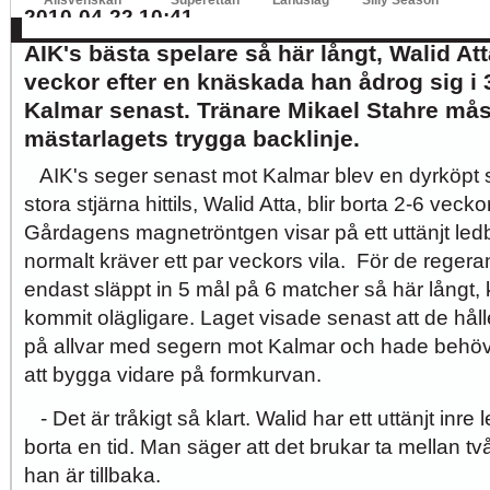
2010-04-22 10:41
AIK's bästa spelare så här långt, Walid Att
veckor efter en knäskada han ådrog sig i
Kalmar senast. Tränare Mikael Stahre må
mästarlagets trygga backlinje.
AIK's seger senast mot Kalmar blev en dyrköpt
stora stjärna hittils, Walid Atta, blir borta 2-6 ve
Gårdagens magnetröntgen visar på ett uttänjt le
normalt kräver ett par veckors vila. För de rege
endast släppt in 5 mål på 6 matcher så här långt,
kommit olägligare. Laget visade senast att de hål
på allvar med segern mot Kalmar och hade behövt
att bygga vidare på formkurvan.
- Det är tråkigt så klart. Walid har ett uttänjt inre 
borta en tid. Man säger att det brukar ta mellan två
han är tillbaka.