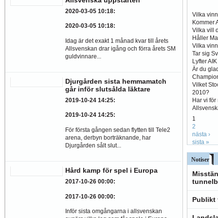
2020-03-05 10:18
:
Vilka vin
Kommer Al
2020-03-05 10:18
:
Vilka vill
Håller Ma
Idag är det exakt 1 månad kvar till årets
Vilka vin
Allsvenskan drar igång och förra årets SM
Tar sig S
guldvinnare...
Lyfter AI
Är du glad
Champio
Djurgården sista hemmamatch
Vilket St
går inför slutsålda läktare
2010?
Har vi fö
2019-10-24 14:25
:
Allsvens
2019-10-24 14:25
:
1
2
För första gången sedan flytten till Tele2
nästa ›
arena, derbyn borträknande, har
sista »
Djurgården sålt slut...
Notiser
Hård kamp för spel i Europa
Misstän
tunnelb
2017-10-26 00:00
:
2017-10-26 00:00
:
Publikt
Inför sista omgångarna i allsvenskan
Landsla