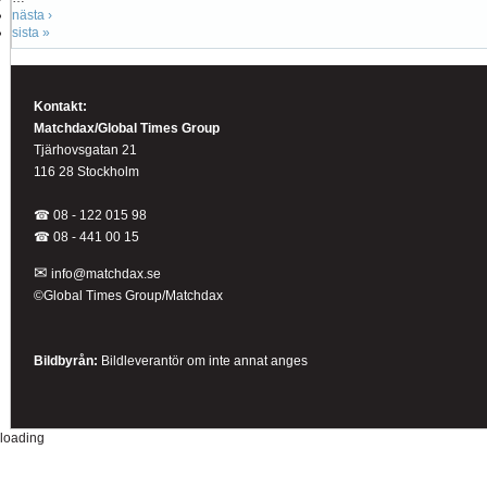
nästa ›
sista »
Kontakt:
Matchdax/Global Times Group
Tjärhovsgatan 21
116 28 Stockholm
☎ 08 - 122 015 98
☎
08 - 441 00 15
✉
info@matchdax.se
©Global Times Group/Matchdax
Bildbyrån:
B
ildleverantör om inte annat anges
loading