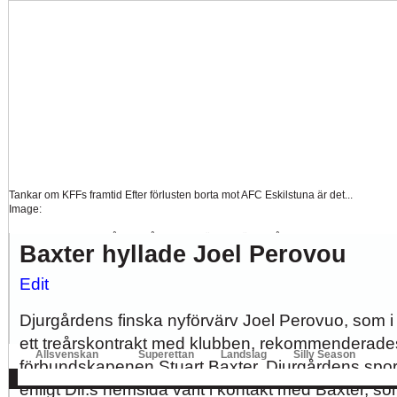
Tankar om KFFs framtid
Efter förlusten borta mot AFC Eskilstuna är det...
Image:
Nystart med Nanne
Så kom då det som väl alla väntat på och...
Baxter hyllade Joel Perovou
Image:
Hur länge orkar Swärdh?
Under en längre tid har kritiken mot Kalmar FFs...
Edit
Image:
Djurgårdens finska nyförvärv Joel Perovuo, som i 
Bäst i stan efter sex...
Inte för att det kanske har så stor betydelse i...
Image:
ett treårskontrakt med klubben, rekommenderades
Allsvenskan
Superettan
Landslag
Silly Season
förbundskapenen Stuart Baxter. Djurgårdens spor
AFC
AIK
DIF
Elfsborg
IFK Gbg
HBK
Hammarby
Häcken
J Sö
enligt Dif:s hemsida varit i kontakt med Baxter, s