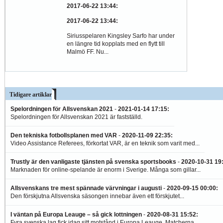
2017-06-22 13:44
:
2017-06-22 13:44
:
Siriusspelaren Kingsley Sarfo har under
en längre tid kopplats med en flytt till
Malmö FF. Nu...
Tidigare artiklar
Spelordningen för Allsvenskan 2021
-
2021-01-14 17:15
:
Spelordningen för Allsvenskan 2021 är fastställd.
Den tekniska fotbollsplanen med VAR
-
2020-11-09 22:35
:
Video Assistance Referees, förkortat VAR, är en teknik som varit med...
Trustly är den vanligaste tjänsten på svenska sportsbooks
-
2020-10-31 19
Marknaden för online-spelande är enorm i Sverige. Många som gillar...
Allsvenskans tre mest spännade värvningar i augusti
-
2020-09-15 00:00
:
Den förskjutna Allsvenska säsongen innebar även ett förskjutet...
I väntan på Europa Leauge – så gick lottningen
-
2020-08-31 15:52
:
Fyra svenska lag fick idag sitt motstånd i Europa Leauge. Matcherna...