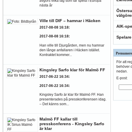
avgörs vilka lag som får spela i Europa
nästa år
Östersu
välgöre
Ville till DIF – hamnar i Häcken
AIK-spe
2017-08-08 16:18
:
2017-08-08 16:18
:
Spelare
Han ville till Djurgården, men nu hamnar
den långe anfallaren i Häcken istället.
Prenumere
Kontraktet kommer...
För att re
behöver du
Kingsley Sarfo klar för Malmö FF
nedan.
2017-06-22 16:34
:
E-post:
2017-06-22 16:34
:
Kingsley Sarfo är klar för Malmö FF. Han
presenterades på presskonferensen idag.
– Det känns som...
Malmö FF kallar till
presskonferens - Kingsley Sarfo
är klar