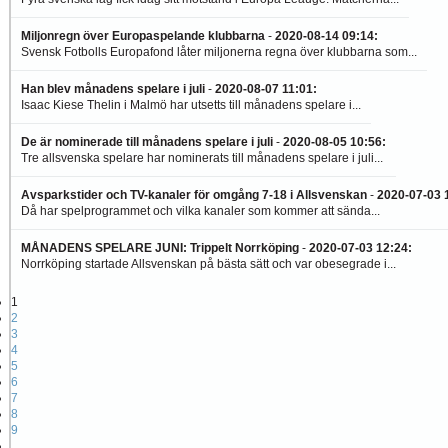
Miljonregn över Europaspelande klubbarna
-
2020-08-14 09:14
:
Svensk Fotbolls Europafond låter miljonerna regna över klubbarna som...
Han blev månadens spelare i juli
-
2020-08-07 11:01
:
Isaac Kiese Thelin i Malmö har utsetts till månadens spelare i...
De är nominerade till månadens spelare i juli
-
2020-08-05 10:56
:
Tre allsvenska spelare har nominerats till månadens spelare i juli...
Avsparkstider och TV-kanaler för omgång 7-18 i Allsvenskan
-
2020-07-03 
Då har spelprogrammet och vilka kanaler som kommer att sända...
MÅNADENS SPELARE JUNI: Trippelt Norrköping
-
2020-07-03 12:24
:
Norrköping startade Allsvenskan på bästa sätt och var obesegrade i...
1
2
3
4
5
6
7
8
9
…