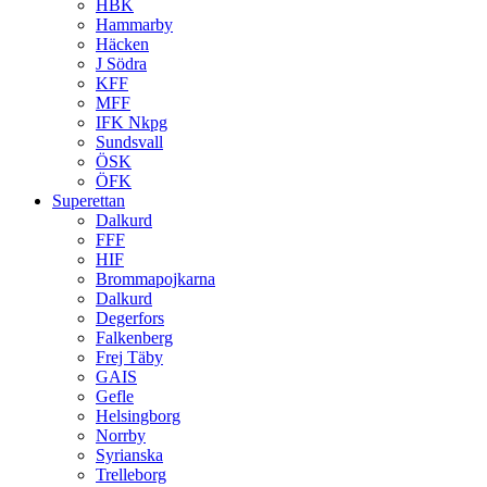
HBK
Hammarby
Häcken
J Södra
KFF
MFF
IFK Nkpg
Sundsvall
ÖSK
ÖFK
Superettan
Dalkurd
FFF
HIF
Brommapojkarna
Dalkurd
Degerfors
Falkenberg
Frej Täby
GAIS
Gefle
Helsingborg
Norrby
Syrianska
Trelleborg