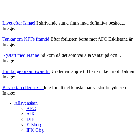
Livet efter Ismael
I skrivande stund finns inga definitiva besked,...
Image:
Tankar om KFFs framtid
Efter förlusten borta mot AFC Eskilstuna är d
Image:
Nystart med Nanne
Så kom då det som väl alla väntat på och...
Image:
Hur länge orkar Swärdh?
Under en längre tid har kritiken mot Kalmar
Image:
Bäst i stan efter sex...
Inte för att det kanske har så stor betydelse i...
Image:
Allsvenskan
AFC
AIK
DIF
Elfsborg
IFK Gbg