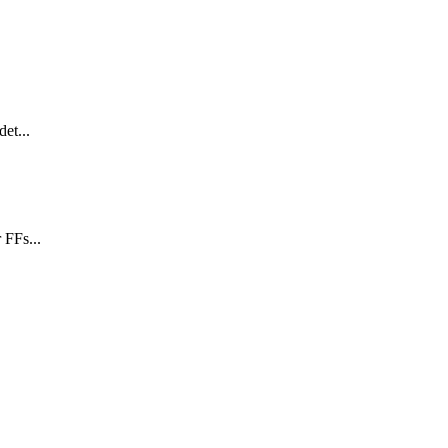
et...
 FFs...