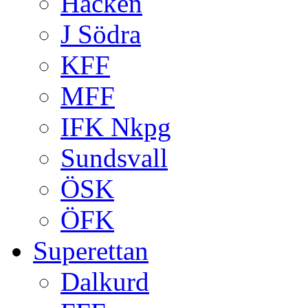
Häcken
J Södra
KFF
MFF
IFK Nkpg
Sundsvall
ÖSK
ÖFK
Superettan
Dalkurd