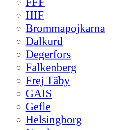
FFF
HIF
Brommapojkarna
Dalkurd
Degerfors
Falkenberg
Frej Täby
GAIS
Gefle
Helsingborg