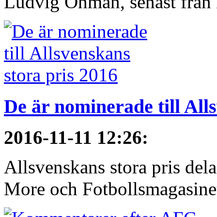
Ludvig Öhman, senast från
De är nominerade till All
2016-11-11 12:26
:
Allsvenskans stora pris dela
More och Fotbollsmagasinet 