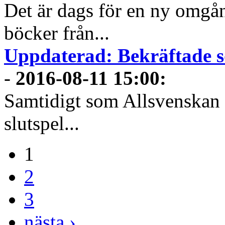
Det är dags för en ny omgå
böcker från...
Uppdaterad: Bekräftade 
-
2016-08-11 15:00
:
Samtidigt som Allsvenskan 
slutspel...
1
2
3
nästa ›