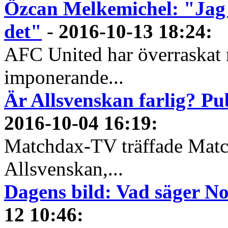
Özcan Melkemichel: "Jag t
det"
-
2016-10-13 18:24
:
AFC United har överraskat 
imponerande...
Är Allsvenskan farlig? Pu
2016-10-04 16:19
:
Matchdax-TV träffade Matc
Allsvenskan,...
Dagens bild: Vad säger N
12 10:46
: