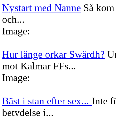
Nystart med Nanne
Så kom 
och...
Image:
Hur länge orkar Swärdh?
Un
mot Kalmar FFs...
Image:
Bäst i stan efter sex...
Inte f
betydelse i...