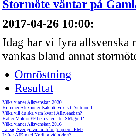
Stormöte väntar på Gamla
2017-04-26 10:00
:
Idag har vi fyra allsvenska 
vankas bland annat stormöt
Omröstning
Resultat
Vilka vinner Allsvenskan 2020
Kommer Alexander Isak att lyckas i Dortmund
Vilka vill du ska vara kvar i Allsvenskan?
Håller Malmö FF hela vägen till SM-guld?
Vilka vinner Allsvenskan 2016
Tar sig Sverige vidare från gruppen i EM?
Lyfter AIK med Norling vid rodret?