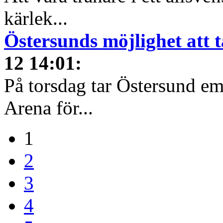
kärlek...
Östersunds möjlighet att t
12 14:01
:
På torsdag tar Östersund e
Arena för...
1
2
3
4