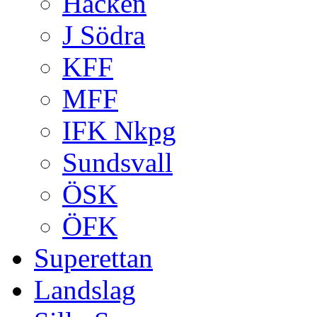
Häcken
J Södra
KFF
MFF
IFK Nkpg
Sundsvall
ÖSK
ÖFK
Superettan
Landslag