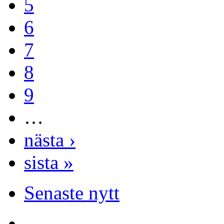
5
6
7
8
9
…
nästa ›
sista »
Senaste nytt