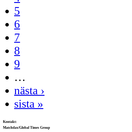
5
6
7
8
9
…
nästa ›
sista »
Kontakt:
Matchdax/Global Times Group