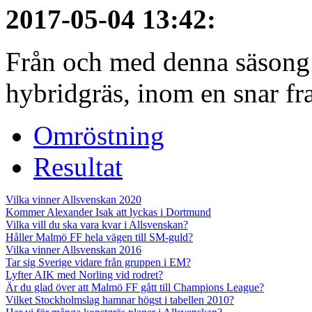
2017-05-04 13:42
:
Från och med denna säsong
hybridgräs, inom en snar fr
Omröstning
Resultat
Vilka vinner Allsvenskan 2020
Kommer Alexander Isak att lyckas i Dortmund
Vilka vill du ska vara kvar i Allsvenskan?
Håller Malmö FF hela vägen till SM-guld?
Vilka vinner Allsvenskan 2016
Tar sig Sverige vidare från gruppen i EM?
Lyfter AIK med Norling vid rodret?
Är du glad över att Malmö FF gått till Champions League?
Vilket Stockholmslag hamnar högst i tabellen 2010?