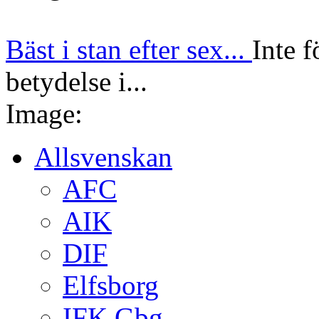
Bäst i stan efter sex...
Inte f
betydelse i...
Image:
Allsvenskan
AFC
AIK
DIF
Elfsborg
IFK Gbg