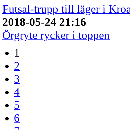
Futsal-trupp till läger i Kro
2018-05-24 21:16
Örgryte rycker i toppen
1
2
3
4
5
6