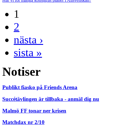
Har vi för många konstgräs planer i Allsvenskan?
1
2
nästa ›
sista »
Notiser
Publikt fiasko på Friends Arena
Succétävlingen är tillbaka - anmäl dig nu
Malmö FF tonar ner krisen
Matchdax nr 2/10