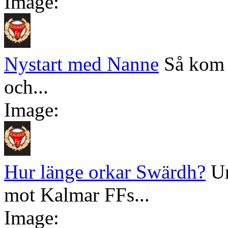
Image:
Nystart med Nanne
Så kom 
och...
Image:
Hur länge orkar Swärdh?
Un
mot Kalmar FFs...
Image: