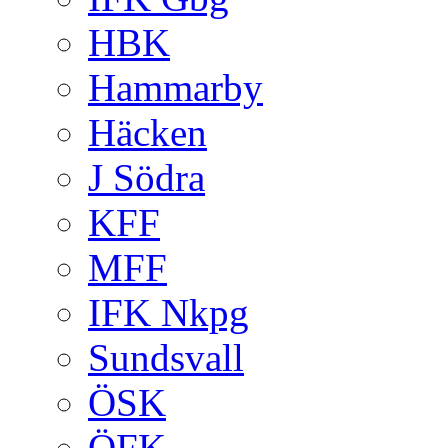
HBK
Hammarby
Häcken
J Södra
KFF
MFF
IFK Nkpg
Sundsvall
ÖSK
ÖFK