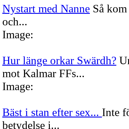
Nystart med Nanne
Så kom 
och...
Image:
Hur länge orkar Swärdh?
Un
mot Kalmar FFs...
Image:
Bäst i stan efter sex...
Inte f
betydelse i...