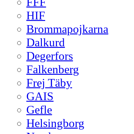
FFF
HIF
Brommapojkarna
Dalkurd
Degerfors
Falkenberg
Frej Täby
GAIS
Gefle
Helsingborg