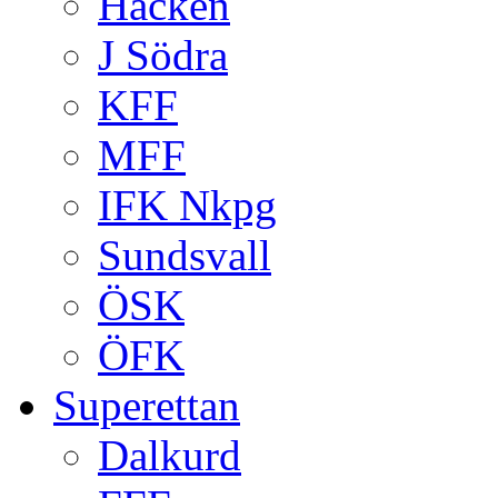
Häcken
J Södra
KFF
MFF
IFK Nkpg
Sundsvall
ÖSK
ÖFK
Superettan
Dalkurd