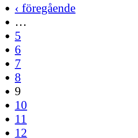
‹ föregående
…
5
6
7
8
9
10
11
12