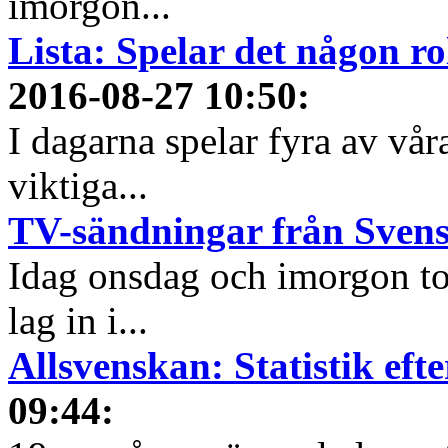
imorgon...
Lista: Spelar det någon ro
2016-08-27 10:50
:
I dagarna spelar fyra av vår
viktiga...
TV-sändningar från Sven
Idag onsdag och imorgon tor
lag in i...
Allsvenskan: Statistik ef
09:44
: