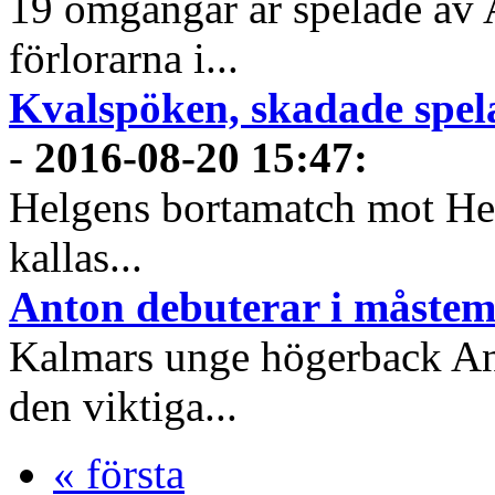
19 omgångar är spelade av 
förlorarna i...
Kvalspöken, skadade spel
-
2016-08-20 15:47
:
Helgens bortamatch mot Hel
kallas...
Anton debuterar i måstem
Kalmars unge högerback Ant
den viktiga...
« första