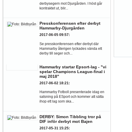
derbysegern mot Djurgården. I höst går
kontraktet ut, blir...
Presskonferensen efter derbyt
Hammarby-Djurgården
2017-06-05 09:57
:
Se presskonferensen efter derbyt där
Hammarby återigen lyckades vända ett
derby till seger och...
Hammarby startar Epsort-lag - "vi
spelar Champions League-final i
maj 2018"
2017-06-02 18:21
:
Hammarby Fotboll presenterade idag en
satsning på ESport och kommer att sätta
ihop ett lag som ska...
DERBY: Simon Tibbling tror på
DIF inför derbyt mot Bajen
2017-05-31 15:25
: