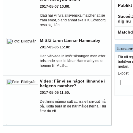
Publikt
2017-05-07 10:00
:
Idag har vi fyra allsvenska matcher att se
Succétä
fram emot, bland annat ska IFK Göteborg
dig nu
resa sig från...
Matchd
Mittfältaren lämnar Hammarby
2017-05-05 15:30
:
Prenumere
Han värvade in inför säsongen men efter
För att r
bristande speltid lånar Hammarby nu ut
behöver d
honom till MLS-...
nedan.
E-post:
Video: Får vi se något liknande i
helgens matcher?
2017-05-05 11:50
:
Det finns många sätt att fira ett snyggt mål
på. Kolla bara in de här målgesterna. Hur
firar du ett...
Fler kryss än på 10 år