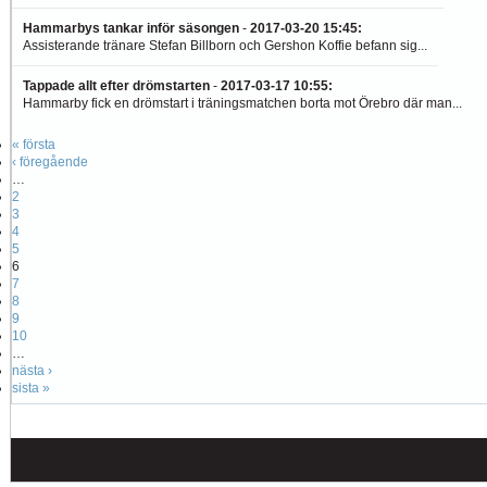
Hammarbys tankar inför säsongen
-
2017-03-20 15:45
:
Assisterande tränare Stefan Billborn och Gershon Koffie befann sig...
Tappade allt efter drömstarten
-
2017-03-17 10:55
:
Hammarby fick en drömstart i träningsmatchen borta mot Örebro där man...
« första
‹ föregående
…
2
3
4
5
6
7
8
9
10
…
nästa ›
sista »