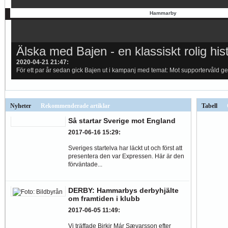
Hammarby vill dubbla rekordet
Älska med Bajen - en klassiskt rolig his
2021-02-06 15:01
2020-04-21 21:47
:
:
Hammarby är tillbaka i Allsvenskan. Det kommer att märkas på publiksiffrorn
För ett par år sedan gick Bajen ut i kampanj med temat: Mot supportervåld ge
Nyheter
Rekommenderade artiklar
Tabell
Så startar Sverige mot England
2017-06-16 15:29
:
Sveriges startelva har läckt ut och först att
presentera den var Expressen. Här är den
förväntade...
DERBY: Hammarbys derbyhjälte
om framtiden i klubb
2017-06-05 11:49
:
Vi träffade Birkir Már Sævarsson efter