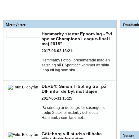
Mer nyheter
Omröstni
Hammarby startar Epsort-lag - "vi
spelar Champions League-final i
maj 2018"
2017-06-02 18:21
:
Hammarby Fotboll presenterade idag en
satsning på ESport och kommer att sätta
ihop ett lag som ska...
DERBY: Simon Tibbling tror på
DIF inför derbyt mot Bajen
2017-05-31 15:25
:
På söndag är det dags för säsongens
tredje Stockholmsderby och det är
Hammarby som tar emot...
Göteborg vill studsa tillbaka
Notiser
efter derbyförlusten