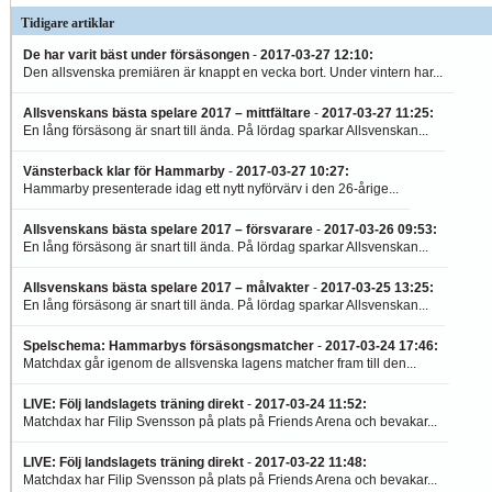
2017-05-05 10:51
:
Tidigare artiklar
2006 var senast Allsvenskan hade så
många kryssmatcher som han haft i
De har varit bäst under försäsongen
-
2017-03-27 12:10
:
säsongsinledningen, detta...
Den allsvenska premiären är knappt en vecka bort. Under vintern har...
Allsvenskans bästa spelare 2017 – mittfältare
-
2017-03-27 11:25
:
En lång försäsong är snart till ända. På lördag sparkar Allsvenskan...
Vänsterback klar för Hammarby
-
2017-03-27 10:27
:
Hammarby presenterade idag ett nytt nyförvärv i den 26-årige...
Allsvenskans bästa spelare 2017 – försvarare
-
2017-03-26 09:53
:
En lång försäsong är snart till ända. På lördag sparkar Allsvenskan...
Allsvenskans bästa spelare 2017 – målvakter
-
2017-03-25 13:25
:
En lång försäsong är snart till ända. På lördag sparkar Allsvenskan...
Spelschema: Hammarbys försäsongsmatcher
-
2017-03-24 17:46
:
Matchdax går igenom de allsvenska lagens matcher fram till den...
LIVE: Följ landslagets träning direkt
-
2017-03-24 11:52
:
Matchdax har Filip Svensson på plats på Friends Arena och bevakar...
LIVE: Följ landslagets träning direkt
-
2017-03-22 11:48
:
Matchdax har Filip Svensson på plats på Friends Arena och bevakar...