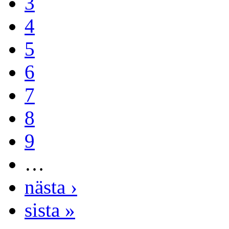
3
4
5
6
7
8
9
…
nästa ›
sista »