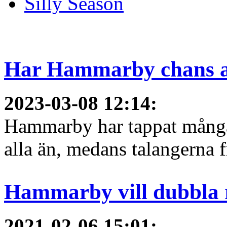
Silly Season
Har Hammarby chans a
2023-03-08 12:14
:
Hammarby har tappat många 
alla än, medans talangerna f
Hammarby vill dubbla 
2021-02-06 15:01
: