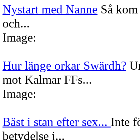
Nystart med Nanne
Så kom 
och...
Image:
Hur länge orkar Swärdh?
Un
mot Kalmar FFs...
Image:
Bäst i stan efter sex...
Inte f
betydelse i...