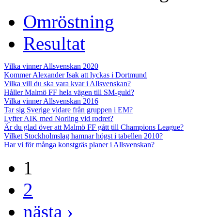
Omröstning
Resultat
Vilka vinner Allsvenskan 2020
Kommer Alexander Isak att lyckas i Dortmund
Vilka vill du ska vara kvar i Allsvenskan?
Håller Malmö FF hela vägen till SM-guld?
Vilka vinner Allsvenskan 2016
Tar sig Sverige vidare från gruppen i EM?
Lyfter AIK med Norling vid rodret?
Är du glad över att Malmö FF gått till Champions League?
Vilket Stockholmslag hamnar högst i tabellen 2010?
Har vi för många konstgräs planer i Allsvenskan?
1
2
nästa ›