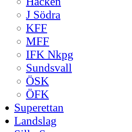
Häcken
J Södra
KFF
MFF
IFK Nkpg
Sundsvall
ÖSK
ÖFK
Superettan
Landslag