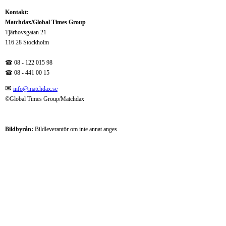
Kontakt:
Matchdax/Global Times Group
Tjärhovsgatan 21
116 28 Stockholm
☎ 08 - 122 015 98
☎
08 - 441 00 15
✉
info@matchdax.se
©Global Times Group/Matchdax
Bildbyrån:
B
ildleverantör om inte annat anges