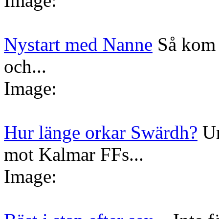
Image:
Nystart med Nanne
Så kom 
och...
Image:
Hur länge orkar Swärdh?
Un
mot Kalmar FFs...
Image: