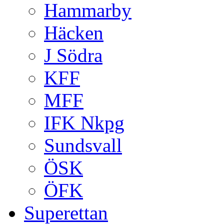
Hammarby
Häcken
J Södra
KFF
MFF
IFK Nkpg
Sundsvall
ÖSK
ÖFK
Superettan