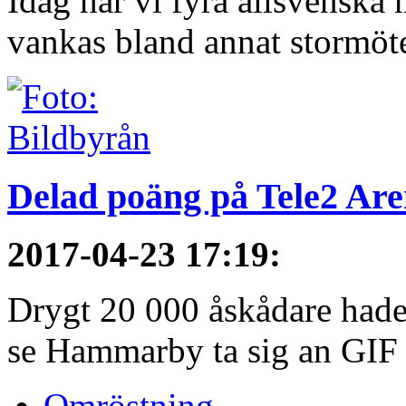
Idag har vi fyra allsvenska 
vankas bland annat stormöt
Delad poäng på Tele2 Ar
2017-04-23 17:19
:
Drygt 20 000 åskådare hade t
se Hammarby ta sig an GIF S
Omröstning