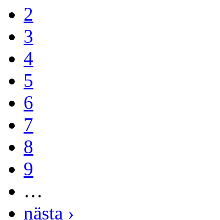
2
3
4
5
6
7
8
9
…
nästa ›