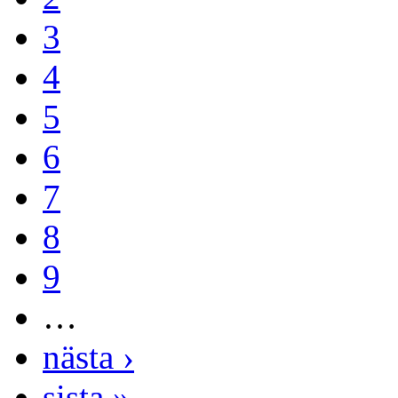
3
4
5
6
7
8
9
…
nästa ›
sista »