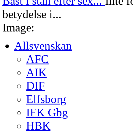
Bäst i stan efter sex...
Inte f
betydelse i...
Image:
Allsvenskan
AFC
AIK
DIF
Elfsborg
IFK Gbg
HBK