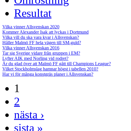
Resultat
Vilka vinner Allsvenskan 2020
Kommer Alexander Isak att lyckas i Dortmund
Vilka vill du ska vara kvar i Allsvenskan?
Håller Malmö FF hela vägen till SM-guld?
Vilka vinner Allsvenskan 2016
Tar sig Sverige vidare från gruppen i EM?
Lyfter AIK med Norling vid rodret?
Är du glad över att Malmö FF gått till Champions League?
Vilket Stockholmslag hamnar högst i tabellen 2010?
Har vi för många konstgräs planer i Allsvenskan?
1
2
nästa ›
sista »