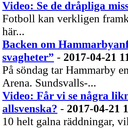
Video: Se de dråpliga mis
Fotboll kan verkligen framkal
här...
Backen om Hammarbyanfal
svagheter”
-
2017-04-21 1
På söndag tar Hammarby em
Arena. Sundsvalls-...
Video: Får vi se några lik
allsvenska?
-
2017-04-21 
10 helt galna räddningar, v