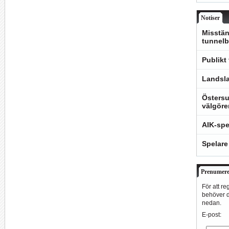
Notiser
Misstän
tunnelb
Publikt
Landsla
Östersu
välgöre
AIK-spe
Spelare
Prenumere
För att re
behöver du
nedan.
E-post: