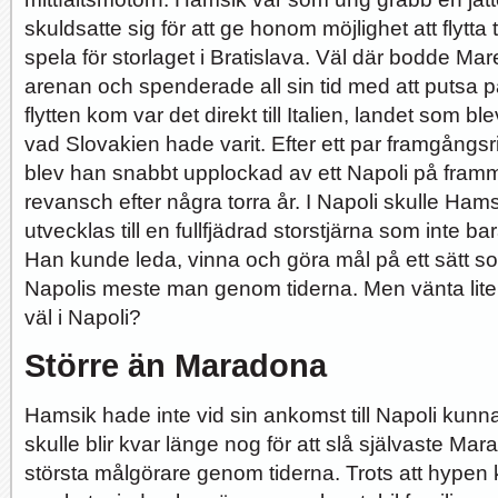
skuldsatte sig för att ge honom möjlighet att flytta
spela för storlaget i Bratislava. Väl där bodde Ma
arenan och spenderade all sin tid med att putsa p
flytten kom var det direkt till Italien, landet som bl
vad Slovakien hade varit. Efter ett par framgångs
blev han snabbt upplockad av ett Napoli på fram
revansch efter några torra år. I Napoli skulle H
utvecklas till en fullfjädrad storstjärna som inte ba
Han kunde leda, vinna och göra mål på ett sätt so
Napolis meste man genom tiderna. Men vänta lit
väl i Napoli?
Större än Maradona
Hamsik hade inte vid sin ankomst till Napoli kunnat
skulle blir kvar länge nog för att slå självaste Mara
största målgörare genom tiderna. Trots att hypen k