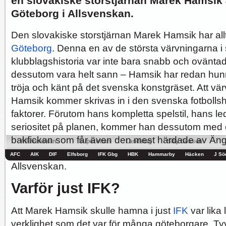
en slovakiske storstjärnan Marek Hamsik ä
Göteborg i Allsvenskan.
Hur länge orkar Swärdh?
Under en längre tid har kritiken mot Kalmar FFs...
Image:
Den slovakiske storstjärnan Marek Hamsik har all
Göteborg
. Denna en av de största värvningarna i
klubblagshistoria var inte bara snabb och oväntad
Bäst i stan efter sex...
Inte för att det kanske har så stor betydelse i...
dessutom vara helt sann – Hamsik har redan hunni
Image:
tröja och känt på det svenska konstgräset. Att v
Allsvenskan
Superettan
Landslag
Silly Season
Hamsik kommer skrivas in i den svenska fotbollshi
AFC
AIK
DIF
Elfsborg
IFK Gbg
HBK
Hammarby
Häcken
J Sö
faktorer. Förutom hans kompletta spelstil, hans l
seriositet på planen, kommer han dessutom med et
bakfickan som får även den mest härdade av Äng
igen. Det här är en riktig
svensk sportbonus
inför 
Allsvenskan.
Varför just IFK?
Att Marek Hamsik skulle hamna i just
IFK
var lika 
verklighet som det var för många göteborgare. Tyvär