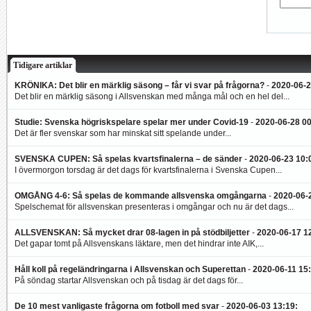
Tidigare artiklar
KRÖNIKA: Det blir en märklig säsong – får vi svar på frågorna?
-
2020-06-2
Det blir en märklig säsong i Allsvenskan med många mål och en hel del...
Studie: Svenska högriskspelare spelar mer under Covid-19
-
2020-06-28 0
Det är fler svenskar som har minskat sitt spelande under...
SVENSKA CUPEN: Så spelas kvartsfinalerna – de sänder
-
2020-06-23 10:
I övermorgon torsdag är det dags för kvartsfinalerna i Svenska Cupen...
OMGÅNG 4-6: Så spelas de kommande allsvenska omgångarna
-
2020-06-
Spelschemat för allsvenskan presenteras i omgångar och nu är det dags...
ALLSVENSKAN: Så mycket drar 08-lagen in på stödbiljetter
-
2020-06-17 1
Det gapar tomt på Allsvenskans läktare, men det hindrar inte AIK,...
Håll koll på regeländringarna i Allsvenskan och Superettan
-
2020-06-11 15
På söndag startar Allsvenskan och på tisdag är det dags för...
De 10 mest vanligaste frågorna om fotboll med svar
-
2020-06-03 13:19
: