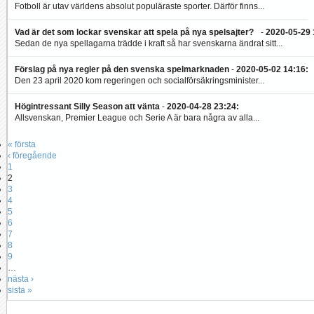
Fotboll är utav världens absolut populäraste sporter. Därför finns...
Vad är det som lockar svenskar att spela på nya spelsajter?
-
2020-05-29 
Sedan de nya spellagarna trädde i kraft så har svenskarna ändrat sitt...
Förslag på nya regler på den svenska spelmarknaden
-
2020-05-02 14:16
:
Den 23 april 2020 kom regeringen och socialförsäkringsminister...
Högintressant Silly Season att vänta
-
2020-04-28 23:24
:
Allsvenskan, Premier League och Serie A är bara några av alla...
« första
‹ föregående
1
2
3
4
5
6
7
8
9
…
nästa ›
sista »