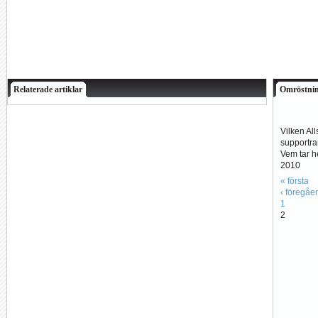
Relaterade artiklar
Omröstni
Vilken Al
supportra
Vem tar 
2010
« första
‹ föregåe
1
2