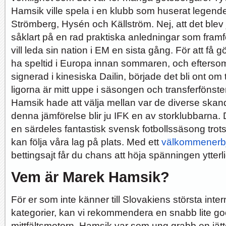
Hamsik ville spela i en klubb som huserat legen
Strömberg, Hysén och Källström. Nej, att det blev
såklart på en rad praktiska anledningar som framför
vill leda sin nation i EM en sista gång. För att få
ha speltid i Europa innan sommaren, och eftersom ha
signerad i kinesiska Dailin, började det bli ont om
ligorna är mitt uppe i säsongen och transferfönste
Hamsik hade att välja mellan var de diverse skand
denna jämförelse blir ju IFK en av storklubbarna. 
en särdeles fantastisk svensk fotbollssäsong trots 
kan följa våra lag på plats. Med ett
välkommenerb
bettingsajt får du chans att höja spänningen ytterli
Vem är Marek Hamsik?
För er som inte känner till Slovakiens största inter
kategorier, kan vi rekommendera en snabb lite go
mittfältsmotorn. Hamsik var som ung grabb en jätte