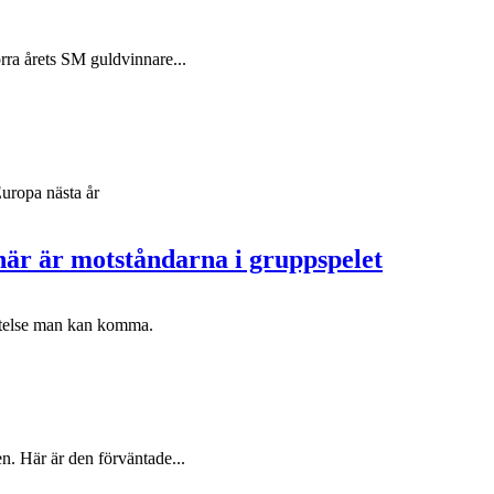
örra årets SM guldvinnare...
Europa nästa år
här är motståndarna i gruppspelet
ättelse man kan komma.
en. Här är den förväntade...