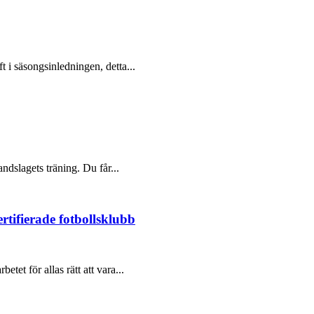
i säsongsinledningen, detta...
dslagets träning. Du får...
rtifierade fotbollsklubb
tet för allas rätt att vara...