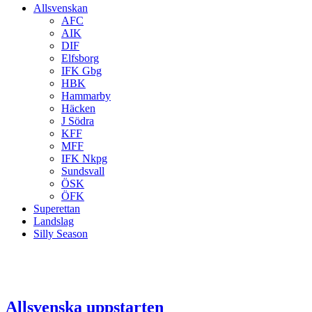
Allsvenskan
AFC
AIK
DIF
Elfsborg
IFK Gbg
HBK
Hammarby
Häcken
J Södra
KFF
MFF
IFK Nkpg
Sundsvall
ÖSK
ÖFK
Superettan
Landslag
Silly Season
Allsvenska uppstarten