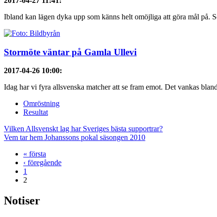
2017-04-27 11:41
:
Ibland kan lägen dyka upp som känns helt omöjliga att göra mål på. Se
Stormöte väntar på Gamla Ullevi
2017-04-26 10:00
:
Idag har vi fyra allsvenska matcher att se fram emot. Det vankas blan
Omröstning
Resultat
Vilken Allsvenskt lag har Sveriges bästa supportrar?
Vem tar hem Johanssons pokal säsongen 2010
« första
‹ föregående
1
2
Notiser