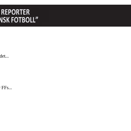
et...
 FFs...