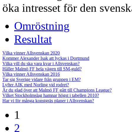
öka intresset för den svenska
Omröstning
Resultat
Vilka vinner Allsvenskan 2020
Kommer Alexander Isak att lyckas i Dortmund
Vilka vill du ska vara kvar i Allsvenskan?
Håller Malmö FF hela vägen till SM-guld?
Vilka vinner Allsvenskan 2016
Tar sig Sverige vidare från gruppen i EM?
Lyfter AIK med Norling vid rodret?
Är du glad över att Malmö FF gått till Champions League?
Vilket Stockholmslag hamnar högst i tabellen 2010?
Har vi för många konstgräs planer i Allsvenskan?
1
2