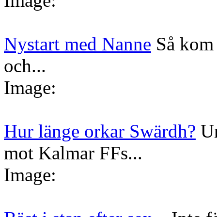
Image:
Nystart med Nanne
Så kom 
och...
Image:
Hur länge orkar Swärdh?
Un
mot Kalmar FFs...
Image: