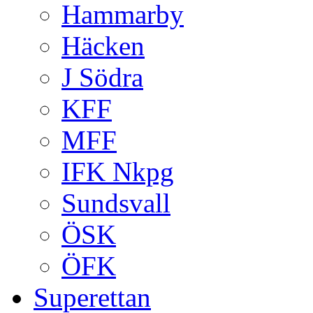
Hammarby
Häcken
J Södra
KFF
MFF
IFK Nkpg
Sundsvall
ÖSK
ÖFK
Superettan