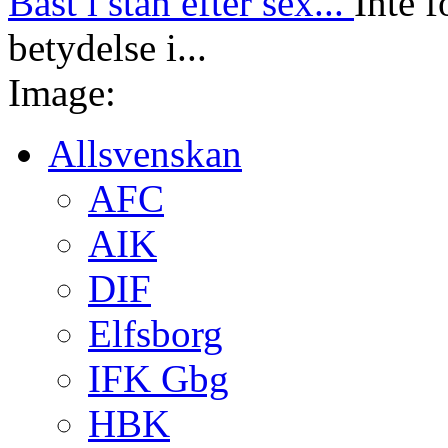
Bäst i stan efter sex...
Inte f
betydelse i...
Image:
Allsvenskan
AFC
AIK
DIF
Elfsborg
IFK Gbg
HBK