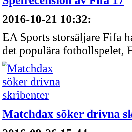
Spelrecension av Fifa 17
2016-10-21 10:32
:
EA Sports storsäljare Fifa h
det populära fotbollspelet, F
Matchdax söker drivna s