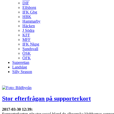
DIF
Elfsborg
IFK Gbg
HBK
Hammarby
Häcken
J Södra
KFF
MFF
IFK Nkpg
Sundsvall
ÖSK
ÖFK
Superettan
Landslag
Silly Season
Stor efterfrågan på supporterkort
2017-03-30 12:39
:
Supporterkorten gör stor succé bland de allsvenska klubbarnas supportr