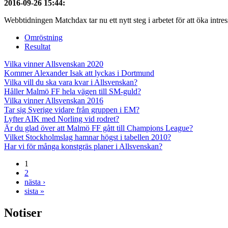
2016-09-26 15:44
:
Webbtidningen Matchdax tar nu ett nytt steg i arbetet för att öka intres
Omröstning
Resultat
Vilka vinner Allsvenskan 2020
Kommer Alexander Isak att lyckas i Dortmund
Vilka vill du ska vara kvar i Allsvenskan?
Håller Malmö FF hela vägen till SM-guld?
Vilka vinner Allsvenskan 2016
Tar sig Sverige vidare från gruppen i EM?
Lyfter AIK med Norling vid rodret?
Är du glad över att Malmö FF gått till Champions League?
Vilket Stockholmslag hamnar högst i tabellen 2010?
Har vi för många konstgräs planer i Allsvenskan?
1
2
nästa ›
sista »
Notiser