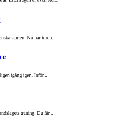
r
nska starten. Nu har turen...
re
igen igång igen. Inför...
dslagets träning. Du får...