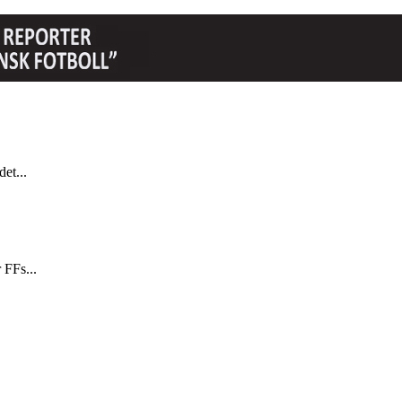
et...
 FFs...