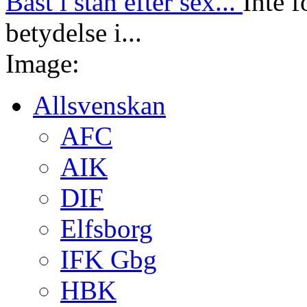
Bäst i stan efter sex...
Inte f
betydelse i...
Image:
Allsvenskan
AFC
AIK
DIF
Elfsborg
IFK Gbg
HBK