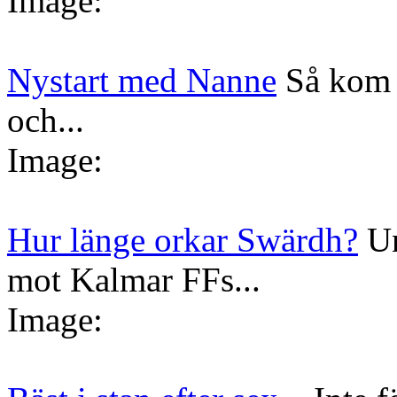
Image:
Nystart med Nanne
Så kom 
och...
Image:
Hur länge orkar Swärdh?
Un
mot Kalmar FFs...
Image: