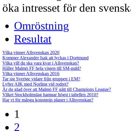
öka intresset för den svenska
Omröstning
Resultat
Vilka vinner Allsvenskan 2020
Kommer Alexander Isak att lyckas i Dortmund
Vilka vill du ska vara kvar i Allsvenskan?
Håller Malmö FF hela vägen till SM-guld?
Vilka vinner Allsvenskan 2016
Tar sig Sverige vidare från gruppen i EM?
Lyfter AIK med Norling vid rodret?
Är du glad över att Malmö FF gått till Champions League?
Vilket Stockholmslag hamnar högst i tabellen 2010?
Har vi för många konstgräs planer i Allsvenskan?
1
2