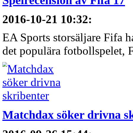
Spelrecension av Fifa 17
2016-10-21 10:32
:
EA Sports storsäljare Fifa h
det populära fotbollspelet, F
Matchdax söker drivna s