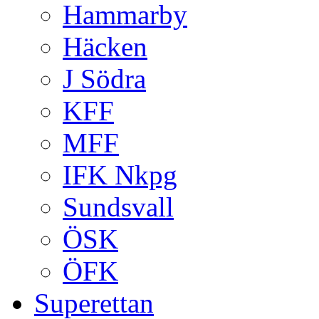
Hammarby
Häcken
J Södra
KFF
MFF
IFK Nkpg
Sundsvall
ÖSK
ÖFK
Superettan